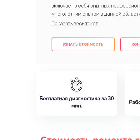
включает в себя опытных профессион
многолетним опытом в данной област
качественный ремонт с использовани
гарантируем качество всех проведенн
клиентам надежное и профессиональн
УЗНАТЬ СТОИМОСТЬ
КОН
потребности наилучшим образом. Не 
сейчас!
Бесплатная диагностика за 30
Рабо
мин.