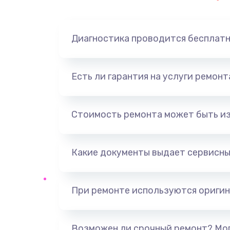
Замена динамика
Диагностика проводится бесплат
Замена корпуса
Замена аккумулятора
Есть ли гарантия на услуги ремон
Замена разъема
Стоимость ремонта может быть и
Ремонт платы
Какие документы выдает сервисны
Не включается
Нет звука
При ремонте используются оригин
Не видит флешку
Возможен ли срочный ремонт? Мог