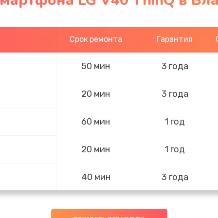
смартфона LG V40 ThinQ в Вл
Срок ремонта
Гарантия
50 мин
3 года
20 мин
3 года
60 мин
1 год
20 мин
1 год
40 мин
3 года
40 мин
2 года