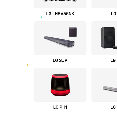
Восстановление после заклини
LG LHB655NK
LG
Восстановление после залития
Замена фильтра
Ремонт корпуса
LG SJ9
LG
Полная профилактика вертикал
пылесоса
Пайка конденсаторов
Ремонт электронного блока упр
LG PH1
LG
Ремонт или замена двигателя