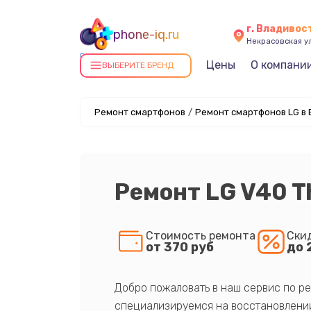
г. Владивос
phone-iq.ru
Некрасовская ул
Ремонт смартфонов в
Цены
О компани
ВЫБЕРИТЕ БРЕНД
Владивостоке
Ремонт смартфонов
/
Ремонт смартфонов LG в
Ремонт LG V40 T
Стоимость ремонта
Ски
от 370 руб
до 
Добро пожаловать в наш сервис по ре
специализируемся на восстановлении