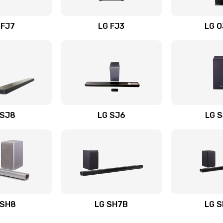
вания
50 мин
3 года
 FJ7
LG FJ3
LG 
60 мин
2 года
30 мин
2 года
60 мин
1 год
 SJ8
LG SJ6
LG 
ьного
50 мин
1 год
50 мин
1 год
авления
30 мин
3 года
 SH8
LG SH7B
LG 
40 мин
1 год