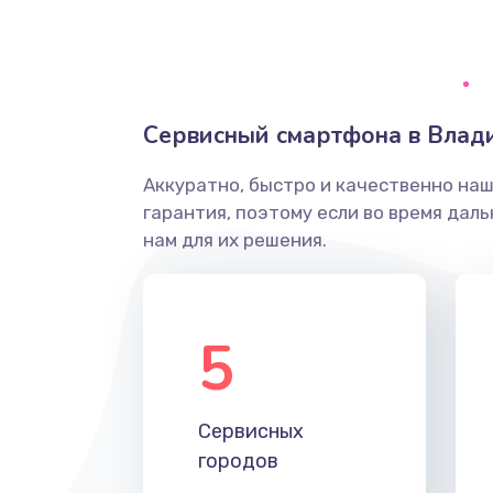
Ремонт системной платы
Снятие системных ошибок/про
Сервисный смартфона в Влад
ремонт
Аккуратно, быстро и качественно на
Ремонт разъема SIM-карты
гарантия, поэтому если во время дал
нам для их решения.
Модернизация
Устранение ошибок
5
Ремонт после залития
Сервисных
Ремонт электроплаты
городов