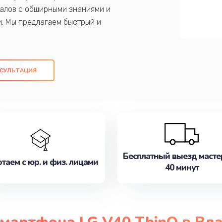
алов с обширными знаниями и
и. Мы предлагаем быстрый и
ем оригинальных компонентов, а также
ых работ. Наша цель - предоставить
ое обслуживание, удовлетворяя их
СУЛЬТАЦИЯ
медлите записаться на ремонт уже
Бесплатный выезд масте
таем с юр. и физ. лицами
40 минут