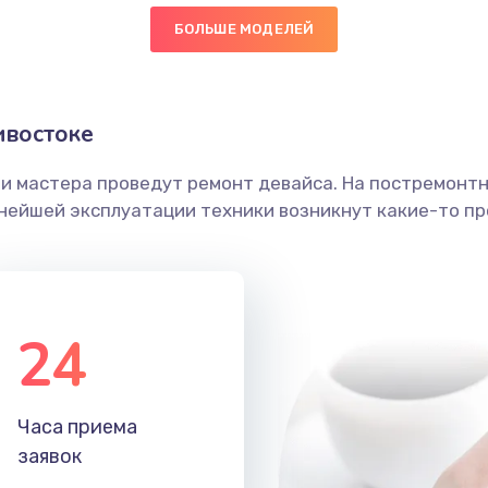
БОЛЬШЕ МОДЕЛЕЙ
50 мин
1 год
граммный
60 мин
3 года
ивостоке
ши мастера проведут ремонт девайса. На постремонт
50 мин
3 года
ьнейшей эксплуатации техники возникнут какие-то пр
50 мин
1 год
50 мин
1 год
24
30 мин
2 года
Часа приема
60 мин
1 год
заявок