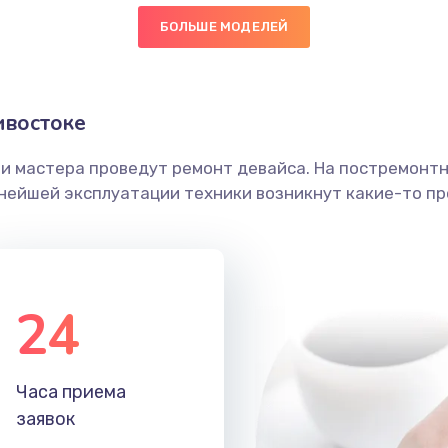
БОЛЬШЕ МОДЕЛЕЙ
50 мин
1 год
граммный
20 мин
3 года
ивостоке
ши мастера проведут ремонт девайса. На постремонт
60 мин
1 год
ьнейшей эксплуатации техники возникнут какие-то пр
20 мин
3 года
30 мин
3 года
24
40 мин
2 года
Часа приема
50 мин
3 года
заявок