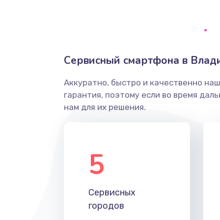
Ремонт системной платы
Снятие системных ошибок/про
Сервисный смартфона в Влад
ремонт
Аккуратно, быстро и качественно на
Ремонт разъема SIM-карты
гарантия, поэтому если во время дал
нам для их решения.
Модернизация
Устранение ошибок
5
Ремонт после залития
Сервисных
Ремонт электроплаты
городов