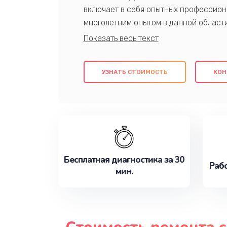
включает в себя опытных профессион
многолетним опытом в данной област
качественный ремонт с использовани
гарантируем качество всех проведенн
клиентам надежное и профессиональн
УЗНАТЬ СТОИМОСТЬ
КОН
потребности наилучшим образом. Не 
сейчас!
Бесплатная диагностика за 30
Рабо
мин.