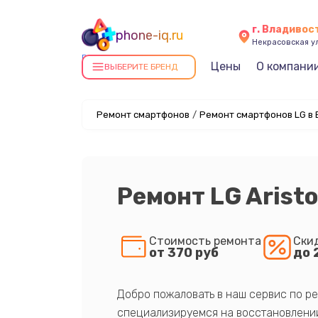
г. Владивос
phone-iq.ru
Некрасовская ул
Ремонт смартфонов в
Цены
О компани
ВЫБЕРИТЕ БРЕНД
Владивостоке
Ремонт смартфонов
/
Ремонт смартфонов LG в
Ремонт LG Aristo
Стоимость ремонта
Ски
от 370 руб
до 
Добро пожаловать в наш сервис по ре
специализируемся на восстановлении