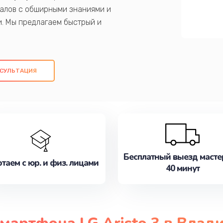
алов с обширными знаниями и
и. Мы предлагаем быстрый и
ем оригинальных компонентов, а также
ых работ. Наша цель - предоставить
ое обслуживание, удовлетворяя их
СУЛЬТАЦИЯ
медлите записаться на ремонт уже
Бесплатный выезд масте
таем с юр. и физ. лицами
40 минут