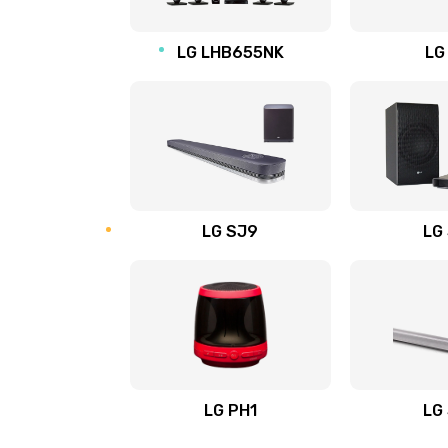
Восстановление после заклини
LG LHB655NK
LG
Восстановление после залития
Замена фильтра
Ремонт корпуса
LG SJ9
LG
Полная профилактика вертикал
пылесоса
Пайка конденсаторов
Ремонт электронного блока упр
LG PH1
LG
Ремонт или замена двигателя