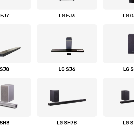
вания
40 мин
1 год
 FJ7
LG FJ3
LG 
60 мин
3 года
20 мин
3 года
60 мин
2 года
 SJ8
LG SJ6
LG 
ьного
40 мин
3 года
50 мин
3 года
авления
40 мин
3 года
 SH8
LG SH7B
LG 
60 мин
3 года