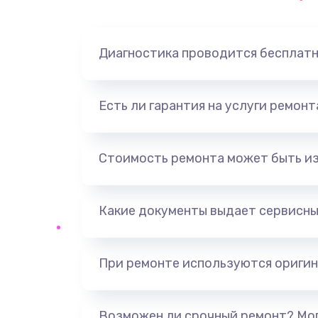
Замена динамика
Диагностика проводится бесплат
Замена корпуса
Замена аккумулятора
Есть ли гарантия на услуги ремон
Замена разъема
Стоимость ремонта может быть и
Ремонт платы
Какие документы выдает сервисны
Не включается
Нет звука
При ремонте используются оригин
Не видит флешку
Возможен ли срочный ремонт? Мог