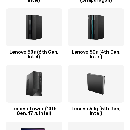
Intel)
(Snapdragon)
Замена аудио разъема
790 руб.
Заказать
Замена модуля HDMI
590 руб.
Lenovo 50s (6th Gen,
Lenovo 50s (4th Gen,
Intel)
Intel)
Заказать
Замена задней крышки устройства
790 руб.
Заказать
Замена микросхемы (звук, контроллер,
Lenovo Tower (10th
Lenovo 50q (5th Gen,
Gen, 17 л, Intel)
Intel)
процессор)
2100 руб.