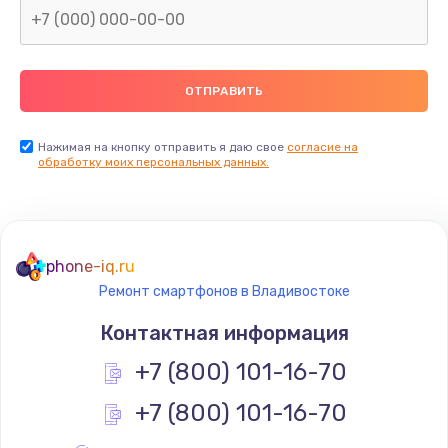
Заказать
Замена термопасты
990 руб.
Заказать
Нажимая на кнопку отправить я даю свое
согласие на
обработку моих персональных данных.
Замена контроллера питания
1490 руб.
Заказать
phone-iq.ru
Ремонт смартфонов в Владивостоке
Замена южного моста
Контактная информация
2300 руб.
+7 (800) 101-16-70
Заказать
+7 (800) 101-16-70
Замена вебкамеры