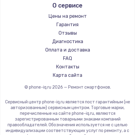
О сервисе
Ремонт смартфонов Nubia
Ремонт разъема питания
Ginzzu
Ремонт смартфонов Land Rover
Highscreen
1330 руб.
Цены на ремонт
Ремонт смартфонов Acer
Irbis
Гарантия
Заказать
Ремонт смартфонов HP
Kyocera
Отзывы
Ремонт смартфонов Poco
LeEco
Замена видеокарты
Диагностика
Ремонт смартфонов HTC
OnePlus
Оплата и доставка
2100 руб.
Ремонт смартфонов Blackmagic
teXet
FAQ
Заказать
Ремонт смартфонов Nothing
Motorola
Контакты
Ремонт смартфонов iQOO
Prestigio
Карта сайта
Ремонт цепей питания
Vertex
3000 руб.
© phone-iq.ru
2026
— Ремонт смартфонов.
Microsoft
Заказать
Sharp
Сервисный центр phone-iq.ru является пост гарантийным (не
Elephone
авторизованным) сервисным центром. Торговые марки,
Замена материнской платы
перечисленные на сайте phone-iq.ru, являются
BlackView
зарегистрированным товарными знаками компаний
1590 руб.
Google
правообладателей. Обозначения используется не с целью
Заказать
индивидуализации соответствующих услуг по ремонту, а с
Vertu