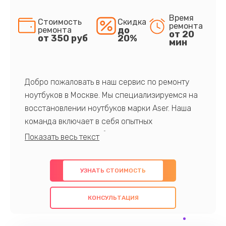
Время
Стоимость
Скидка
ремонта
до
ремонта
от 20
от 350 руб
20%
мин
Добро пожаловать в наш сервис по ремонту
ноутбуков в Москве. Мы специализируемся на
восстановлении ноутбуков марки Aser. Наша
команда включает в себя опытных
профессионалов с обширными знаниями и
многолетним опытом в данной области. Мы
предлагаем быстрый и качественный ремонт с
УЗНАТЬ СТОИМОСТЬ
использованием оригинальных компонентов, а
также гарантируем качество всех
КОНСУЛЬТАЦИЯ
проведенных работ. Наша цель - предоставить
клиентам надежное и профессиональное