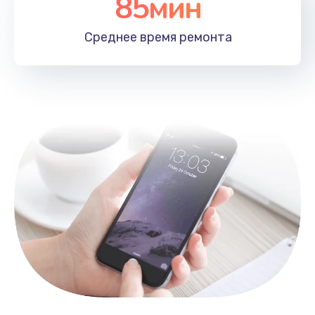
85мин
Замена лотка SIM
790 руб.
Среднее время
ремонта
Заказать
Замена северного моста
2300 руб.
Заказать
Восстановление данных
990 руб.
Заказать
Замена SSD
895 руб.
Заказать