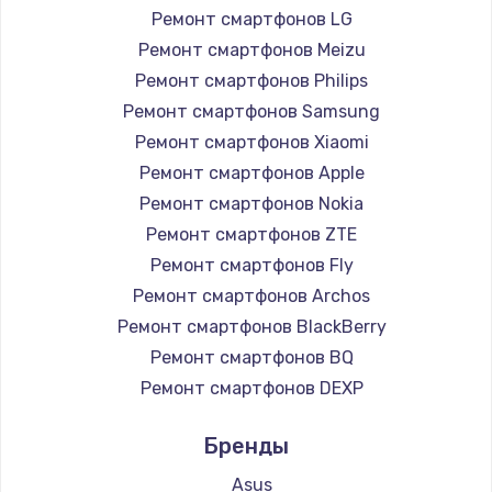
Ремонт смартфонов LG
1200 руб.
Ремонт смартфонов Meizu
Заказать
Ремонт смартфонов Philips
Ремонт смартфонов Samsung
Установка драйверов
Ремонт смартфонов Xiaomi
950 руб.
Ремонт смартфонов Apple
Заказать
Ремонт смартфонов Nokia
Ремонт смартфонов ZTE
Замена жесткого диска
Ремонт смартфонов Fly
1000 руб.
Ремонт смартфонов Archos
Заказать
Ремонт смартфонов BlackBerry
Ремонт смартфонов BQ
Чистка от пыли
Ремонт смартфонов DEXP
1330 руб.
Ремонт смартфонов Digma
Заказать
Бренды
Ремонт смартфонов Ginzzu
Ремонт смартфонов Highscreen
Asus