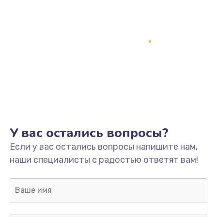
Заказать
Замена кнопки включения
2150 руб.
Заказать
Замена оперативной памяти
760 руб.
Заказать
У вас остались вопросы?
Замена процессора
Если у вас остались вопросы напишите нам,
1800 руб.
наши специалисты с радостью ответят вам!
Заказать
Замена системы охлаждения
1600 руб.