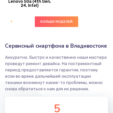
Lenovo 50a (4th Gen,
450 руб.
24, Intel)
Заказать
БОЛЬШЕ МОДЕЛЕЙ
Ремонт цепей питания платы
1490 руб.
Заказать
Сервисный смартфона в Владивостоке
Восстановление дорожек платы
Аккуратно, быстро и качественно наши мастера
400 руб.
проведут ремонт девайса. На постремонтный
Заказать
период предоставляется гарантия, поэтому
если во время дальнейшей эксплуатации
Замена слухового динамика
техники возникнут какие-то проблемы, можно
снова обратиться к нам для их решения.
350 руб.
Заказать
5
Настройка программного обеспечения