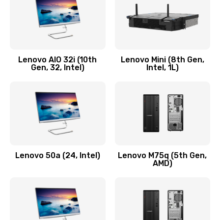
Заказать
Замена кнопки включения/выключения
600 руб.
Lenovo AIO 32i (10th
Lenovo Mini (8th Gen,
Заказать
Gen, 32, Intel)
Intel, 1L)
Замена разъема Micro, USB
590 руб.
Заказать
Замена шлейфа кнопок, дисплея
Lenovo 50a (24, Intel)
Lenovo M75q (5th Gen,
600 руб.
AMD)
Заказать
Чистка от пыли или влаги
1090 руб.