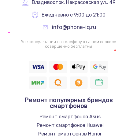
1340 руб.
Владивосток
,
 Некрасовская ул., 49
Заказать
Ежедневно с 9:00 до 21:00
info@phone-iq.ru
Ремонт петель крышки
990 руб.
Все консультации по телефону в нашем сервисе
совершенно бесплатны
Заказать
Настройка Wi-Fi
1260 руб.
Заказать
Замена шим-контроллера
Ремонт популярных брендов
смартфонов
3900 руб.
Ремонт смартфонов Asus
Заказать
Ремонт смартфонов Huawei
Замена HDMI
Ремонт смартфонов Honor