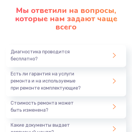
Замена клавиатуры
Мы ответили на вопросы,
которые нам задают чаще
1290 руб.
всего
Заказать
Замена корпуса
890 руб.
Диагностика проводится
бесплатно?
Заказать
Есть ли гарантия на услуги
Замена тачпада
ремонта и на используемые
990 руб.
при ремонте комплектующие?
Заказать
Стоимость ремонта может
Замена динамика
быть изменена?
1500 руб.
Какие документы выдает
Заказать