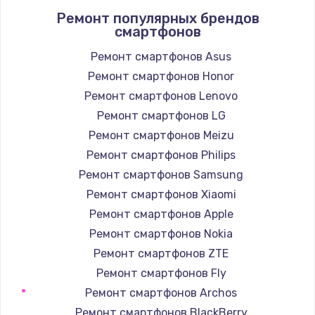
Замена кнопок громкости
Ремонт популярных брендов
смартфонов
490 руб.
Заказать
Ремонт смартфонов Asus
Ремонт смартфонов Honor
Защита гидрогелевой пленкой
Ремонт смартфонов Lenovo
1290 руб.
Ремонт смартфонов LG
Заказать
Ремонт смартфонов Meizu
Ремонт смартфонов Philips
Замена вебкамеры
Ремонт смартфонов Samsung
1495 руб.
Ремонт смартфонов Xiaomi
Заказать
Ремонт смартфонов Apple
Ремонт смартфонов Nokia
Установка драйверов
Ремонт смартфонов ZTE
1000 руб.
Ремонт смартфонов Fly
Заказать
Ремонт смартфонов Archos
Ремонт смартфонов BlackBerry