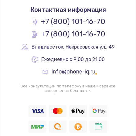
Замена разъема SIM
Контактная информация
290 руб.
+7 (800) 101-16-70
Заказать
+7 (800) 101-16-70
Замена полифонического динамика
Владивосток
,
 Некрасовская ул., 49
390 руб.
Заказать
Ежедневно с 9:00 до 21:00
info@phone-iq.ru
Замена передней камеры
490 руб.
Все консультации по телефону в нашем сервисе
совершенно бесплатны
Заказать
Замена микросхемы
690 руб.
Заказать