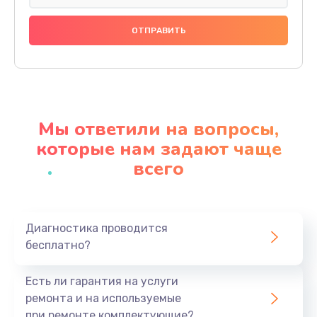
Замена аккумулятора
620 руб.
Заказать
Замена экрана
Мы ответили на вопросы,
940 руб.
которые нам задают чаще
Заказать
всего
Замена микрофона
1500 руб.
Заказать
Диагностика проводится
бесплатно?
Замена кнопки включения
Есть ли гарантия на услуги
490 руб.
ремонта и на используемые
Заказать
при ремонте комплектующие?