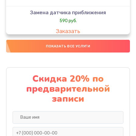
Замена датчика приближения
590 руб.
Заказать
Замена стекла
ПОКАЗАТЬ ВСЕ УСЛУГИ
890 руб.
Заказать
Скидка 20% по
Обновление ПО
предварительной
890 руб.
записи
Заказать
Замена задней крышки
290 руб.
Заказать