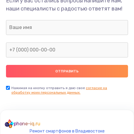
Если у вас остались вопросы напишите нам,
Замена разъёма наушников (гарнитуры)
наши специалисты с радостью ответят вам!
490 руб.
Заказать
Замена разъема зарядки (питания)
490 руб.
Заказать
Замена сканера отпечатка
490 руб.
Нажимая на кнопку отправить я даю свое
согласие на
Заказать
обработку моих персональных данных.
Сбор/Разбор
1490 руб.
phone-iq.ru
Заказать
Ремонт смартфонов в Владивостоке