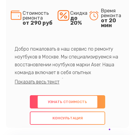
Время
Стоимость
Скидка
ремонта
до
ремонта
от 20
от 290 руб
20%
мин
Добро пожаловать в наш сервис по ремонту
ноутбуков в Москве. Мы специализируемся на
восстановлении ноутбуков марки Aser. Наша
команда включает в себя опытных
профессионалов с обширными знаниями и
многолетним опытом в данной области. Мы
предлагаем быстрый и качественный ремонт с
УЗНАТЬ СТОИМОСТЬ
использованием оригинальных компонентов, а
также гарантируем качество всех
КОНСУЛЬТАЦИЯ
проведенных работ. Наша цель - предоставить
клиентам надежное и профессиональное