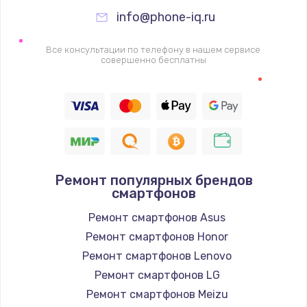
995 руб.
info@phone-iq.ru
Заказать
Все консультации по телефону в нашем сервисе
Ремонт подсветки
совершенно бесплатны
1200 руб.
Заказать
Настройка ОС
1160 руб.
Ремонт популярных брендов
Заказать
смартфонов
Ремонт смартфонов Asus
Чистка от пыли
Ремонт смартфонов Honor
1060 руб.
Ремонт смартфонов Lenovo
Заказать
Ремонт смартфонов LG
Ремонт смартфонов Meizu
Замена южного моста