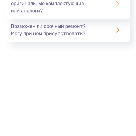
оригинальные комплектующие
или аналоги?
Замена процессора
1290 руб.
Возможен ли срочный ремонт?
Заказать
Могу при нем присутствовать?
Замена оперативной памяти
960 руб.
Заказать
Замена звуковой карты
1500 руб.
Заказать
Замена USB порта
1245 руб.