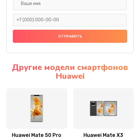
Замена задней крышки
290 руб.
Заказать
Замена аккумулятора
620 руб.
Другие модели смартфонов
Заказать
Huawei
Замена экрана
940 руб.
Заказать
Замена микрофона
1500 руб.
Huawei Mate 50 Pro
Huawei Mate X3
Заказать