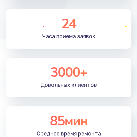
490 руб.
24
Заказать
Замена микросхемы
Часа приема
заявок
690 руб.
Заказать
3000+
Замена кнопок громкости
490 руб.
Довольных
клиентов
Заказать
Защита гидрогелевой пленкой
1290 руб.
85мин
Заказать
Среднее время
ремонта