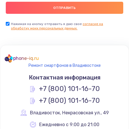
Заказать
Замена видеокарты
Нажимая на кнопку отправить я даю свое
согласие на
обработку моих персональных данных.
2045 руб.
Заказать
Ремонт разъема питания
phone-iq.ru
1090 руб.
Ремонт смартфонов в Владивостоке
Заказать
Контактная информация
+7 (800) 101-16-70
Замена видеочипа
2745 руб.
+7 (800) 101-16-70
Заказать
Владивосток
,
 Некрасовская ул., 49
Настройка BIOS
Ежедневно с 9:00 до 21:00