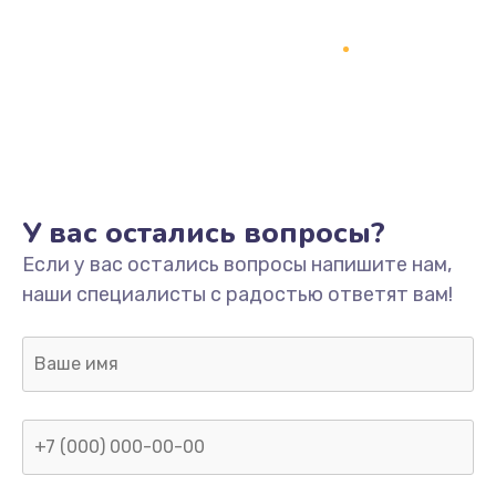
Заказать
Замена разъёмов (HDMI, DVI, Дисплей порта)
390 руб.
Заказать
Замена SSD
У вас остались вопросы?
1045 руб.
Если у вас остались вопросы напишите нам,
Заказать
наши специалисты с радостью ответят вам!
Замена клавиатуры
990 руб.
Заказать
Ремонт цепей питания
2500 руб.