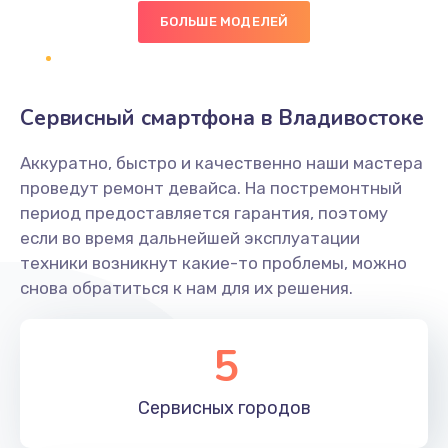
490 руб.
БОЛЬШЕ МОДЕЛЕЙ
Заказать
Сбор/Разбор
Сервисный смартфона в Владивостоке
1490 руб.
Заказать
Аккуратно, быстро и качественно наши мастера
проведут ремонт девайса. На постремонтный
Замена разъема SIM
период предоставляется гарантия, поэтому
если во время дальнейшей эксплуатации
290 руб.
техники возникнут какие-то проблемы, можно
Заказать
снова обратиться к нам для их решения.
Замена полифонического динамика
5
390 руб.
Заказать
Сервисных
городов
Замена передней камеры