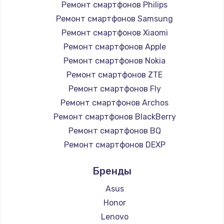
Ремонт смартфонов Philips
2750 руб.
Ремонт смартфонов Samsung
Заказать
Ремонт смартфонов Xiaomi
Ремонт смартфонов Apple
Замена контроллера питания
Ремонт смартфонов Nokia
1490 руб.
Ремонт смартфонов ZTE
Заказать
Ремонт смартфонов Fly
Ремонт смартфонов Archos
Замена тачпада
Ремонт смартфонов BlackBerry
1745 руб.
Ремонт смартфонов BQ
Заказать
Ремонт смартфонов DEXP
Ремонт смартфонов Digma
Замена корпуса
Бренды
Ремонт смартфонов Ginzzu
890 руб.
Ремонт смартфонов Highscreen
Asus
Ремонт смартфонов Irbis
Заказать
Honor
Ремонт смартфонов Kyocera
Lenovo