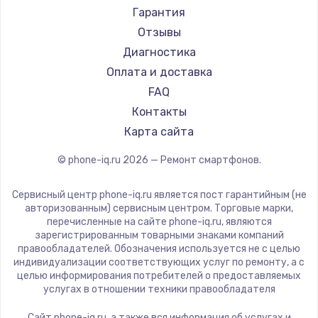
Ремонт смартфонов Acer
Irbis
Гарантия
Ремонт смартфонов HP
Kyocera
Отзывы
Ремонт смартфонов Poco
LeEco
Диагностика
Ремонт смартфонов HTC
OnePlus
Оплата и доставка
Ремонт смартфонов Blackmagic
teXet
FAQ
Ремонт смартфонов Nothing
Motorola
Контакты
Ремонт смартфонов iQOO
Prestigio
Карта сайта
Vertex
© phone-iq.ru
2026
— Ремонт смартфонов.
Microsoft
Sharp
Сервисный центр phone-iq.ru является пост гарантийным (не
Elephone
авторизованным) сервисным центром. Торговые марки,
перечисленные на сайте phone-iq.ru, являются
BlackView
зарегистрированным товарными знаками компаний
Google
правообладателей. Обозначения используется не с целью
индивидуализации соответствующих услуг по ремонту, а с
Vertu
целью информирования потребителей о предоставляемых
Tp-Link
услугах в отношении техники правообладателя
Hisense
Сайт phone-iq.ru, а также вся информация об услугах и