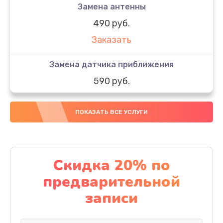
Замена антенны
490 руб.
Заказать
Замена датчика приближения
590 руб.
Заказать
ПОКАЗАТЬ ВСЕ УСЛУГИ
Замена стекла
890 руб.
Заказать
Скидка 20% по
предварительной
Обновление ПО
записи
890 руб.
Заказать