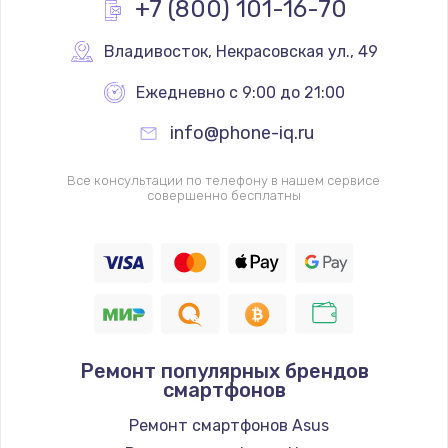
+7 (800) 101-16-70
от 2750 руб.
Заказать
Владивосток
,
 Некрасовская ул., 49
Ремонт петель крышки
Ежедневно с 9:00 до 21:00
от 1090 руб.
info@phone-iq.ru
Заказать
Все консультации по телефону в нашем сервисе
совершенно бесплатны
Ремонт разъема питания
от 1090 руб.
Заказать
Замена USB порта
от 1245 руб.
Ремонт популярных брендов
Заказать
смартфонов
Замена вебкамеры
Ремонт смартфонов Asus