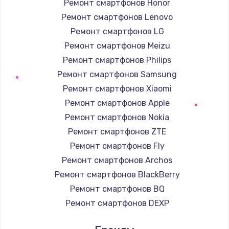
от 1495 руб.
Ремонт смартфонов Honor
Ремонт смартфонов Lenovo
Заказать
Ремонт смартфонов LG
Замена жесткого диска
Ремонт смартфонов Meizu
от 745 руб.
Ремонт смартфонов Philips
Ремонт смартфонов Samsung
Заказать
Ремонт смартфонов Xiaomi
Замена оперативной памяти
Ремонт смартфонов Apple
от 960 руб.
Ремонт смартфонов Nokia
Ремонт смартфонов ZTE
Заказать
Ремонт смартфонов Fly
Замена термопасты
Ремонт смартфонов Archos
от 1060 руб.
Ремонт смартфонов BlackBerry
Заказать
Ремонт смартфонов BQ
Ремонт смартфонов DEXP
Замена видеокарты
Ремонт смартфонов Digma
от 2045 руб.