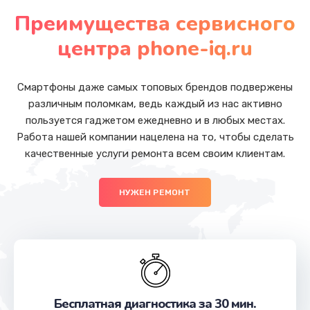
от 620 руб.
Преимущества сервисного
Заказать
центра phone-iq.ru
Защита гидрогелевой пленкой
от 1290 руб.
Смартфоны даже самых топовых брендов подвержены
различным поломкам, ведь каждый из нас активно
Заказать
пользуется гаджетом ежедневно и в любых местах.
Работа нашей компании нацелена на то, чтобы сделать
Замена экрана
качественные услуги ремонта всем своим клиентам.
от 940 руб.
Заказать
НУЖЕН РЕМОНТ
Замена процессора
от 1290 руб.
Заказать
Замена контроллера питания
Бесплатная диагностика за 30 мин.