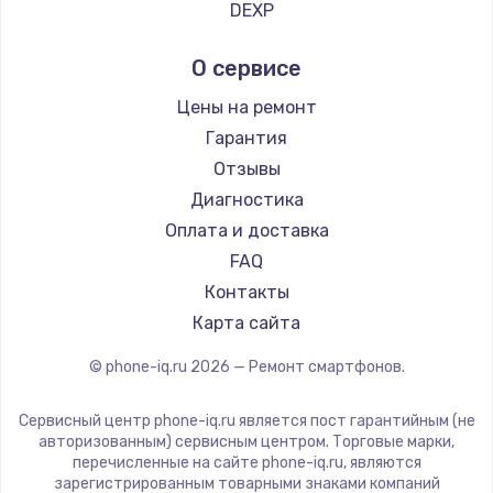
Ремонт смартфонов Tp-Link
DEXP
Заказать
Ремонт смартфонов Hisense
Digma
О сервисе
Ремонт смартфонов Nubia
Ginzzu
Замена видеочипа
Ремонт смартфонов Land Rover
Highscreen
Цены на ремонт
от 2745 руб.
Ремонт смартфонов Acer
Irbis
Гарантия
Заказать
Ремонт смартфонов HP
Kyocera
Отзывы
Ремонт смартфонов Poco
LeEco
Диагностика
Установка драйверов
Ремонт смартфонов HTC
OnePlus
Оплата и доставка
от 1000 руб.
Ремонт смартфонов Blackmagic
teXet
FAQ
Заказать
Ремонт смартфонов Nothing
Motorola
Контакты
Ремонт смартфонов iQOO
Prestigio
Карта сайта
Замена SSD
Vertex
от 1045 руб.
© phone-iq.ru
2026
— Ремонт смартфонов.
Microsoft
Заказать
Sharp
Сервисный центр phone-iq.ru является пост гарантийным (не
Elephone
авторизованным) сервисным центром. Торговые марки,
Настройка BIOS
перечисленные на сайте phone-iq.ru, являются
BlackView
от 995 руб.
зарегистрированным товарными знаками компаний