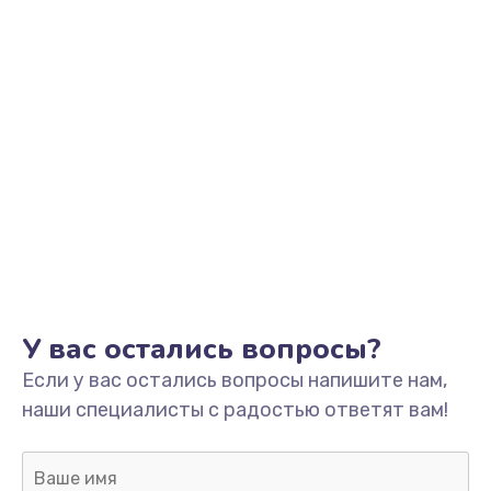
от 390 руб.
Заказать
Замена передней камеры
от 490 руб.
Заказать
Замена основной камеры
от 490 руб.
Заказать
У вас остались вопросы?
Замена микрофона
Если у вас остались вопросы напишите нам,
от 1500 руб.
наши специалисты с радостью ответят вам!
Заказать
Замена микросхемы