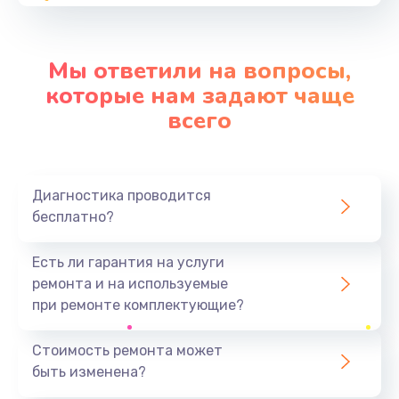
от 490 руб.
Заказать
Мы ответили на вопросы,
Замена разъёма наушников (гарнитуры)
которые нам задают чаще
от 490 руб.
всего
Заказать
Замена элемента
Диагностика проводится
от 690 руб.
бесплатно?
Заказать
Есть ли гарантия на услуги
Замена разъема зарядки (питания)
ремонта и на используемые
от 490 руб.
при ремонте комплектующие?
Заказать
Стоимость ремонта может
быть изменена?
Чистка динамика, микрофонов от пыли (с
разбором)