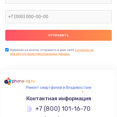
от 690 руб.
Заказать
Замена звуковой карты
от 1500 руб.
Заказать
Нажимая на кнопку отправить я даю свое
согласие на
Ремонт цепей питания
обработку моих персональных данных.
от 2500 руб.
Заказать
phone-iq.ru
Замена шлейфа матрицы
Ремонт смартфонов в Владивостоке
от 1095 руб.
Контактная информация
Заказать
+7 (800) 101-16-70
Замена южного моста