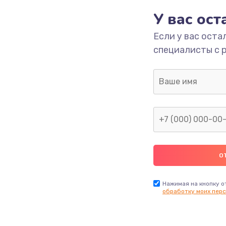
ика
390 руб.
Заказ
У вас ос
Если у вас оста
490 руб.
Заказ
специалисты с 
690 руб.
Заказ
490 руб.
Заказ
1290 руб.
Заказ
1495 руб.
Заказ
1000 руб.
Заказ
Нажимая на кнопку о
обработку моих перс
745 руб.
Заказ