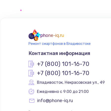
Восстановление данных
Замена северного моста
Замена шлейфа матрицы
phone-iq.ru
Ремонт смартфонов в Владивостоке
Замена термопасты
Контактная информация
Замена системы охлаждения
+7 (800) 101-16-70
+7 (800) 101-16-70
Замена процессора
Владивосток
,
 Некрасовская ул., 49
Замена оперативной памяти
Ежедневно с 9:00 до 21:00
info@phone-iq.ru
Замена звуковой карты