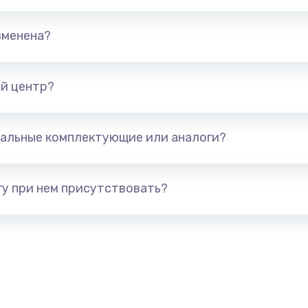
490 руб.
Заказ
зменена?
1190 руб.
Заказ
690 руб.
Заказ
й центр?
нитуры)
490 руб.
Заказ
альные комплектующие или аналоги?
я)
490 руб.
Заказ
у при нем присутствовать?
490 руб.
Заказ
1490 руб.
Заказ
290 руб.
Заказ