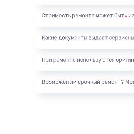
Замена основной камеры
Стоимость ремонта может быть и
Замена NFC антенны
Замена элемента
Какие документы выдает сервисны
Замена разъёма наушников (гар
При ремонте используются оригин
Замена разъема зарядки (питани
Возможен ли срочный ремонт? Мог
Замена сканера отпечатка
Сбор/Разбор
Замена разъема SIM