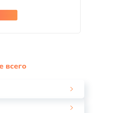
ать
ать
ать
ать
ать
е всего
ать
ать
ать