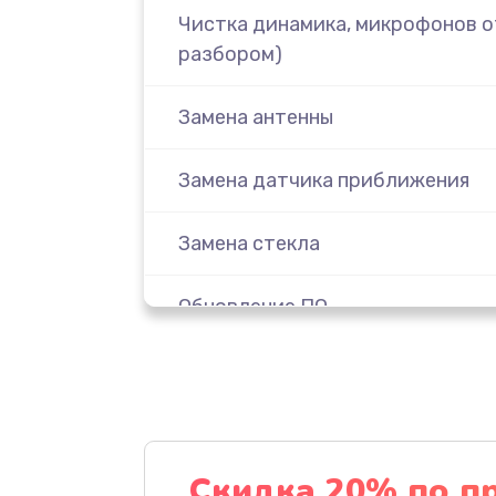
Чистка динамика, микрофонов от
разбором)
Замена антенны
Замена датчика приближения
Замена стекла
Обновление ПО
Замена задней крышки
Замена аккумулятора
Скидка 20% по п
Замена экрана