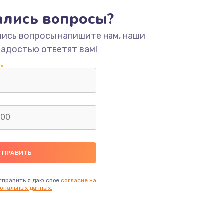
ать
тались вопросы?
лись вопросы напишите нам, наши
ать
радостью ответят вам!
ать
ать
ать
ать
ать
тправить я даю свое
согласие на
ональных данных.
ать