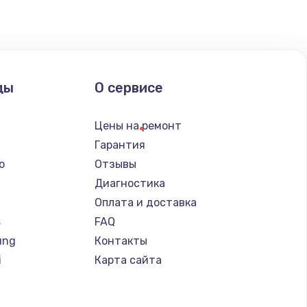
ать
ать
ды
О сервисе
ать
Цены на ремонт
ать
Гарантия
o
Отзывы
ать
Диагностика
Оплата и доставка
ать
s
FAQ
ung
Контакты
ать
i
Карта сайта
ать