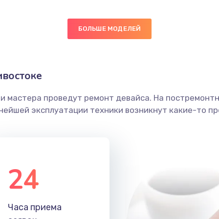
40 мин
3 года
БОЛЬШЕ МОДЕЛЕЙ
60 мин
1 год
ика
40 мин
2 года
ивостоке
30 мин
2 года
ши мастера проведут ремонт девайса. На постремонт
ьнейшей эксплуатации техники возникнут какие-то пр
60 мин
3 года
60 мин
1 год
24
20 мин
1 год
20 мин
1 год
Часа приема