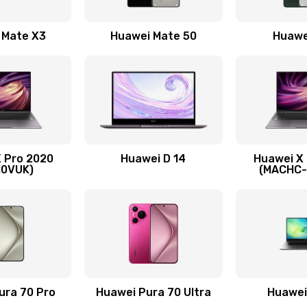
30 мин
2 года
 Mate X3
Huawei Mate 50
Huawe
60 мин
2 года
40 мин
3 года
60 мин
2 года
 Pro 2020
Huawei D 14
Huawei X
60 мин
2 года
10VUK)
(MACHC
нитуры)
50 мин
2 года
я)
60 мин
3 года
20 мин
1 год
ura 70 Pro
Huawei Pura 70 Ultra
Huawei