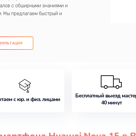
алов с обширными знаниями и
и. Мы предлагаем быстрый и
ем оригинальных компонентов, а также
ых работ. Наша цель - предоставить
ое обслуживание, удовлетворяя их
СУЛЬТАЦИЯ
медлите записаться на ремонт уже
Бесплатный выезд масте
таем с юр. и физ. лицами
40 минут