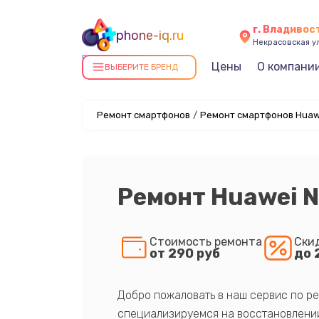
г. Владивос
phone-iq.ru
Некрасовская ул
Ремонт смартфонов в
Цены
О компани
ВЫБЕРИТЕ БРЕНД
Владивостоке
Ремонт смартфонов
/
Ремонт смартфонов Huaw
Ремонт Huawei N
Стоимость ремонта
Ски
от 290 руб
до 
Добро пожаловать в наш сервис по ре
специализируемся на восстановлении