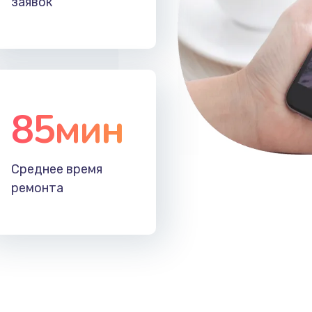
заявок
50 мин
3 года
40 мин
1 год
50 мин
2 года
85мин
20 мин
1 год
Среднее время
60 мин
2 года
ремонта
50 мин
3 года
30 мин
3 года
50 мин
1 год