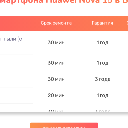
смартфона Huawei Nova 15 в 
Срок ремонта
Гарантия
 пыли (с
30 мин
1 год
30 мин
1 год
30 мин
3 года
20 мин
1 год
30 мин
3 года
20 мин
1 год