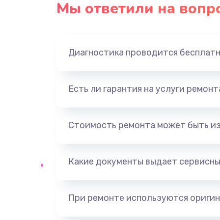
Мы ответили на вопр
Замена оперативной памяти
Замена звуковой карты
Диагностика проводится бесплат
Замена USB порта
Есть ли гарантия на услуги ремон
Замена разъёмов (HDMI, DVI, Ди
порта)
Стоимость ремонта может быть и
Замена SSD
Какие документы выдает сервисны
Замена клавиатуры
Ремонт цепей питания
При ремонте используются оригин