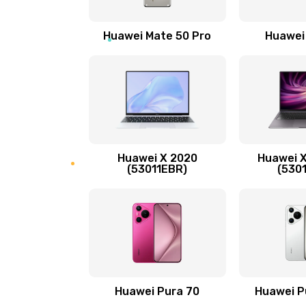
Замена вибромотора
Huawei Mate 50 Pro
Huawei
Замена голосового динамика
Замена основной камеры
Замена NFC антенны
Huawei X 2020
Huawei X
Замена элемента
(53011EBR)
(530
Замена разъёма наушников (гар
Замена разъема зарядки (питани
Замена сканера отпечатка
Huawei Pura 70
Huawei P