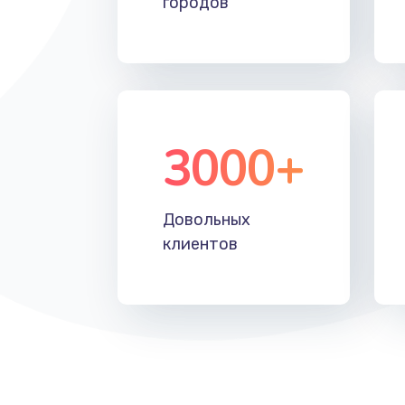
городов
Установка драйверов
Замена жесткого диска
Восстановление данных
3000+
Замена северного моста
Довольных
Замена шлейфа матрицы
клиентов
Замена термопасты
Замена системы охлаждения
Замена процессора