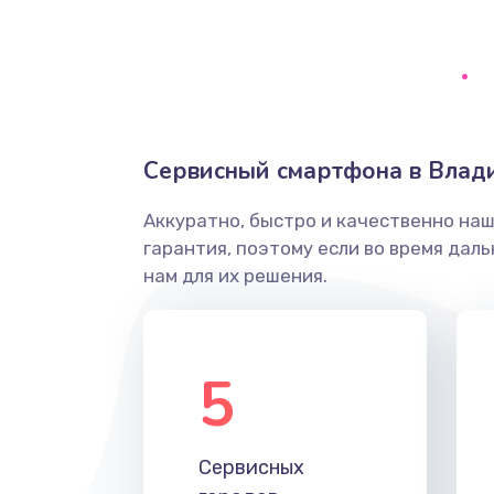
Сбор/Разбор
Замена разъема SIM
Замена полифонического динам
Сервисный смартфона в Влад
Замена передней камеры
Аккуратно, быстро и качественно на
гарантия, поэтому если во время дал
Замена микросхемы
нам для их решения.
Замена кнопок громкости
5
Защита гидрогелевой пленкой
Замена вебкамеры
Сервисных