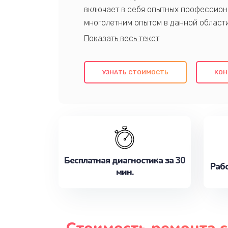
включает в себя опытных профессион
многолетним опытом в данной област
качественный ремонт с использовани
гарантируем качество всех проведенн
клиентам надежное и профессиональн
УЗНАТЬ СТОИМОСТЬ
КОН
потребности наилучшим образом. Не 
сейчас!
Бесплатная диагностика за 30
Рабо
мин.