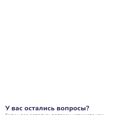
Замена камеры
710 руб.
Заказать
Замена кнопки Home
670 руб.
Заказать
Замена датчика приближения
730 руб.
Заказать
Замена антенны
520 руб.
Заказать
У вас остались вопросы?