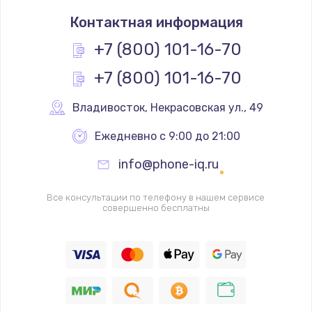
Замена кнопки включения/выключения
Контактная информация
790 руб.
Заказать
+7 (800) 101-16-70
+7 (800) 101-16-70
Замена разъёма наушников (гарнитуры)
800 руб.
Владивосток
,
 Некрасовская ул., 49
Заказать
Ежедневно с 9:00 до 21:00
Замена разъема SIM
info@phone-iq.ru
790 руб.
Заказать
Все консультации по телефону в нашем сервисе
совершенно бесплатны
Замена полифонического динамика
530 руб.
Заказать
Замена передней камеры