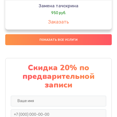
Замена тачскрина
950 руб.
Заказать
Замена динамиков
ПОКАЗАТЬ ВСЕ УСЛУГИ
710 руб.
Заказать
Замена стекла
Скидка 20% по
990 руб.
предварительной
Заказать
записи
Замена задней камеры
820 руб.
Заказать