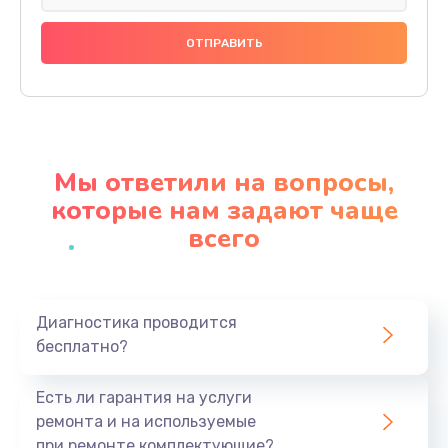
Замена динамика
790 руб.
Заказать
Замена стекла камеры
1500 руб.
Мы ответили на вопросы,
Заказать
которые нам задают чаще
всего
Замена задней крышки
980 руб.
Заказать
Диагностика проводится
бесплатно?
Замена корпуса
890 руб.
Есть ли гарантия на услуги
Заказать
ремонта и на используемые
при ремонте комплектующие?