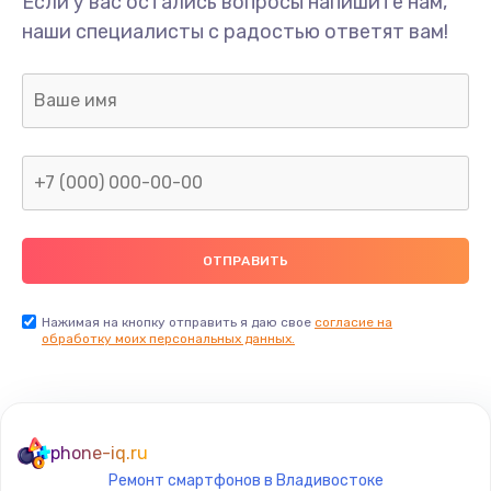
Если у вас остались вопросы напишите нам,
Замена сканера отпечатка пальца
наши специалисты с радостью ответят вам!
530 руб.
Заказать
Замена аудио-разъема
540 руб.
Заказать
Замена стекла (экрана)
790 руб.
Заказать
Нажимая на кнопку отправить я даю свое
согласие на
обработку моих персональных данных.
Замена NFC антенны
650 руб.
Заказать
phone-iq.ru
Ремонт смартфонов в Владивостоке