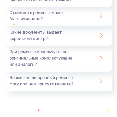
Замена аккумулятора
890 руб.
Стоимость ремонта может
быть изменена?
Заказать
Какие документы выдает
Восстановление данных
сервисный центр?
990 руб.
Заказать
При ремонте используются
оригинальные комплектующие
Замена микрофона
или аналоги?
2050 руб.
Заказать
Возможен ли срочный ремонт?
Могу при нем присутствовать?
Замена кнопки включения
690 руб.
Заказать