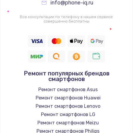
info@phone-iq.ru
Заказать
Все консультации по телефону в нашем сервисе
Настройка Wi-Fi
совершенно бесплатны
1530 руб.
Заказать
Ремонт петель крышки
990 руб.
Ремонт популярных брендов
Заказать
смартфонов
Ремонт смартфонов Asus
Замена вебкамеры
Ремонт смартфонов Huawei
1740 руб.
Ремонт смартфонов Lenovo
Заказать
Ремонт смартфонов LG
Ремонт смартфонов Meizu
Установка драйверов
Ремонт смартфонов Philips