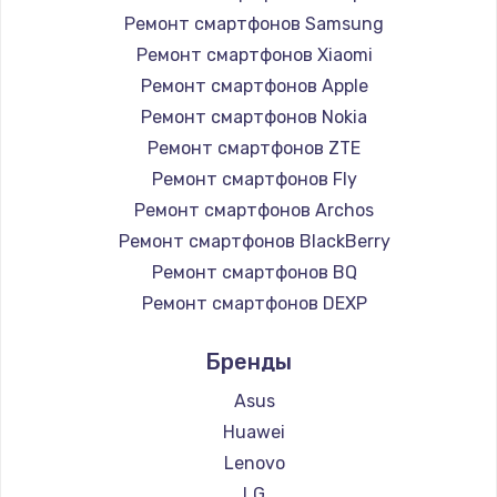
1225 руб.
Ремонт смартфонов Samsung
Заказать
Ремонт смартфонов Xiaomi
Ремонт смартфонов Apple
Замена жесткого диска
Ремонт смартфонов Nokia
1250 руб.
Ремонт смартфонов ZTE
Заказать
Ремонт смартфонов Fly
Ремонт смартфонов Archos
Ремонт цепей питания
Ремонт смартфонов BlackBerry
3000 руб.
Ремонт смартфонов BQ
Заказать
Ремонт смартфонов DEXP
Ремонт смартфонов Digma
Замена видеокарты
Бренды
Ремонт смартфонов Ginzzu
2100 руб.
Ремонт смартфонов Highscreen
Asus
Заказать
Ремонт смартфонов Irbis
Huawei
Ремонт смартфонов Kyocera
Lenovo
Ремонт разъема питания
Ремонт смартфонов LeEco
LG