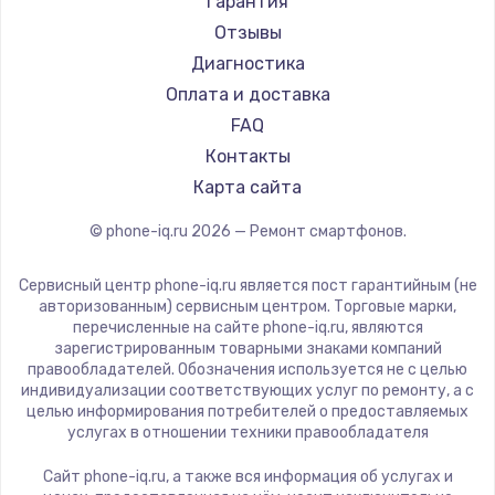
Настройка ОС
Гарантия
Ремонт смартфонов HP
Kyocera
Отзывы
1430 руб.
Ремонт смартфонов Poco
LeEco
Диагностика
Заказать
Ремонт смартфонов HTC
OnePlus
Оплата и доставка
Ремонт смартфонов Blackmagic
teXet
FAQ
Чистка от пыли
Ремонт смартфонов Nothing
Motorola
Контакты
1330 руб.
Ремонт смартфонов iQOO
Prestigio
Карта сайта
Заказать
Vertex
© phone-iq.ru
2026
— Ремонт смартфонов.
Microsoft
Замена южного моста
Sharp
Сервисный центр phone-iq.ru является пост гарантийным (не
2600 руб.
Elephone
авторизованным) сервисным центром. Торговые марки,
перечисленные на сайте phone-iq.ru, являются
Заказать
BlackView
зарегистрированным товарными знаками компаний
Google
правообладателей. Обозначения используется не с целью
Замена материнской платы
индивидуализации соответствующих услуг по ремонту, а с
Vertu
целью информирования потребителей о предоставляемых
1690 руб.
Tp-Link
услугах в отношении техники правообладателя
Заказать
Hisense
Сайт phone-iq.ru, а также вся информация об услугах и
Nubia