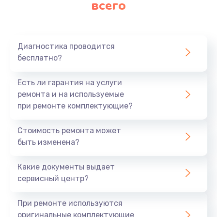
всего
Замена матрицы
640 руб.
Заказать
Диагностика проводится
бесплатно?
Замена разъема
790 руб.
Есть ли гарантия на услуги
Заказать
ремонта и на используемые
при ремонте комплектующие?
Замена шим-контроллера
Стоимость ремонта может
3900 руб.
быть изменена?
Заказать
Какие документы выдает
Замена клавиатуры
сервисный центр?
1490 руб.
При ремонте используются
Заказать
оригинальные комплектующие