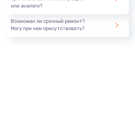
или аналоги?
Замена SSD
990 руб.
Возможен ли срочный ремонт?
Заказать
Могу при нем присутствовать?
Замена северного моста
2600 руб.
Заказать
Замена экрана
1645 руб.
Заказать
Замена шлейфа матрицы
1290 руб.
Заказать