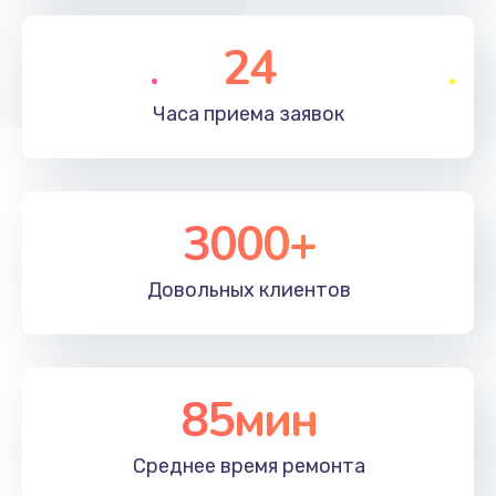
790 руб.
Заказать
24
Замена полифонического динамика
Часа приема
заявок
530 руб.
Заказать
3000+
Замена передней камеры
900 руб.
Довольных
клиентов
Заказать
Замена кнопок громкости
670 руб.
85мин
Заказать
Среднее время
ремонта
Замена голосового динамика