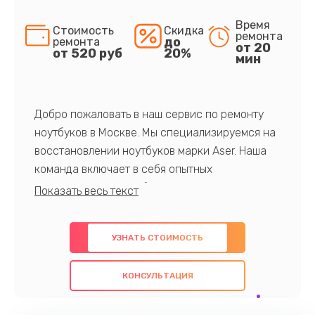
Время
Стоимость
Скидка
ремонта
до
ремонта
от 20
от 520 руб
20%
мин
Добро пожаловать в наш сервис по ремонту
ноутбуков в Москве. Мы специализируемся на
восстановлении ноутбуков марки Aser. Наша
команда включает в себя опытных
профессионалов с обширными знаниями и
многолетним опытом в данной области. Мы
предлагаем быстрый и качественный ремонт с
УЗНАТЬ СТОИМОСТЬ
использованием оригинальных компонентов, а
также гарантируем качество всех
КОНСУЛЬТАЦИЯ
проведенных работ. Наша цель - предоставить
клиентам надежное и профессиональное