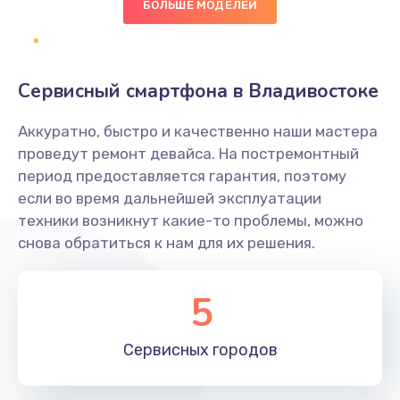
БОЛЬШЕ МОДЕЛЕЙ
Заказать
Замена NFC антенны
Сервисный смартфона в Владивостоке
650 руб.
Заказать
Аккуратно, быстро и качественно наши мастера
проведут ремонт девайса. На постремонтный
Замена кнопки включения/выключения
период предоставляется гарантия, поэтому
если во время дальнейшей эксплуатации
790 руб.
техники возникнут какие-то проблемы, можно
Заказать
снова обратиться к нам для их решения.
Замена разъёма наушников (гарнитуры)
5
800 руб.
Заказать
Сервисных
городов
Замена разъема SIM