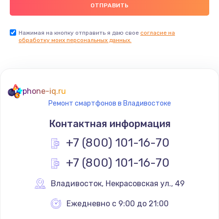
Заказать
Замена USB порта
Нажимая на кнопку отправить я даю свое
согласие на
обработку моих персональных данных.
1560 руб.
Заказать
Замена разъёмов (HDMI, DVI, Дисплей порта)
phone-iq.ru
1800 руб.
Ремонт смартфонов в Владивостоке
Заказать
Контактная информация
Замена тачпада
+7 (800) 101-16-70
1660 руб.
+7 (800) 101-16-70
Заказать
Владивосток
,
 Некрасовская ул., 49
Замена контроллера питания
Ежедневно с 9:00 до 21:00
1490 руб.