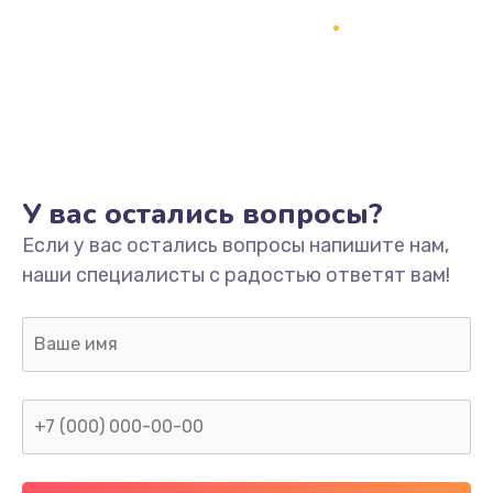
Замена термопасты
995 руб.
Заказать
Замена системы охлаждения
1550 руб.
У вас остались вопросы?
Заказать
Если у вас остались вопросы напишите нам,
наши специалисты с радостью ответят вам!
Замена оперативной памяти
1160 руб.
Заказать
Замена звуковой карты
1600 руб.