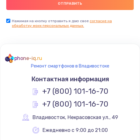
Заказать
Замена USB порта
Нажимая на кнопку отправить я даю свое
согласие на
обработку моих персональных данных.
1560 руб.
Заказать
Замена разъёмов (HDMI, DVI, Дисплей порта)
phone-iq.ru
1800 руб.
Ремонт смартфонов в Владивостоке
Заказать
Контактная информация
Замена тачпада
+7 (800) 101-16-70
1660 руб.
+7 (800) 101-16-70
Заказать
Владивосток
,
 Некрасовская ул., 49
Замена контроллера питания
Ежедневно с 9:00 до 21:00
1490 руб.