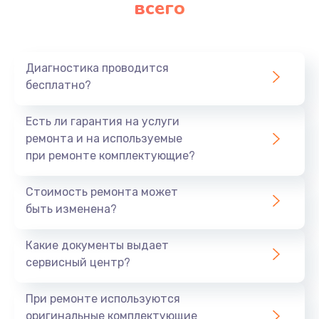
всего
Замена матрицы
640 руб.
Заказать
Диагностика проводится
бесплатно?
Замена разъема
790 руб.
Есть ли гарантия на услуги
Заказать
ремонта и на используемые
при ремонте комплектующие?
Замена шим-контроллера
Стоимость ремонта может
3900 руб.
быть изменена?
Заказать
Какие документы выдает
Замена клавиатуры
сервисный центр?
1490 руб.
При ремонте используются
Заказать
оригинальные комплектующие