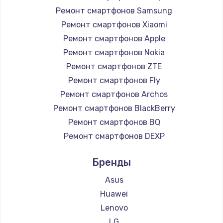
1225 руб.
Ремонт смартфонов Samsung
Заказать
Ремонт смартфонов Xiaomi
Ремонт смартфонов Apple
Замена жесткого диска
Ремонт смартфонов Nokia
1250 руб.
Ремонт смартфонов ZTE
Заказать
Ремонт смартфонов Fly
Ремонт смартфонов Archos
Ремонт цепей питания
Ремонт смартфонов BlackBerry
3000 руб.
Ремонт смартфонов BQ
Заказать
Ремонт смартфонов DEXP
Ремонт смартфонов Digma
Замена видеокарты
Бренды
Ремонт смартфонов Ginzzu
2100 руб.
Ремонт смартфонов Highscreen
Asus
Заказать
Ремонт смартфонов Irbis
Huawei
Ремонт смартфонов Kyocera
Lenovo
Ремонт разъема питания
Ремонт смартфонов LeEco
LG