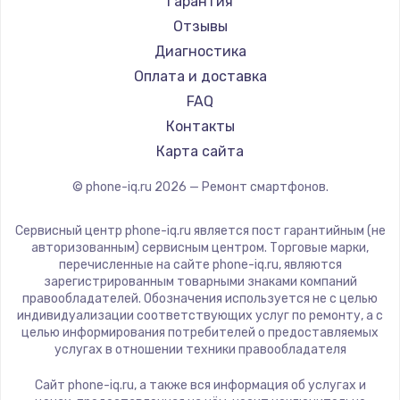
Настройка ОС
Гарантия
Ремонт смартфонов HP
Kyocera
Отзывы
1430 руб.
Ремонт смартфонов Poco
LeEco
Диагностика
Заказать
Ремонт смартфонов HTC
OnePlus
Оплата и доставка
Ремонт смартфонов Blackmagic
teXet
FAQ
Чистка от пыли
Ремонт смартфонов Nothing
Motorola
Контакты
1330 руб.
Ремонт смартфонов iQOO
Prestigio
Карта сайта
Заказать
Vertex
© phone-iq.ru
2026
— Ремонт смартфонов.
Microsoft
Замена южного моста
Sharp
Сервисный центр phone-iq.ru является пост гарантийным (не
2600 руб.
Elephone
авторизованным) сервисным центром. Торговые марки,
перечисленные на сайте phone-iq.ru, являются
Заказать
BlackView
зарегистрированным товарными знаками компаний
Google
правообладателей. Обозначения используется не с целью
Замена материнской платы
индивидуализации соответствующих услуг по ремонту, а с
Vertu
целью информирования потребителей о предоставляемых
1690 руб.
Tp-Link
услугах в отношении техники правообладателя
Заказать
Hisense
Сайт phone-iq.ru, а также вся информация об услугах и
Nubia