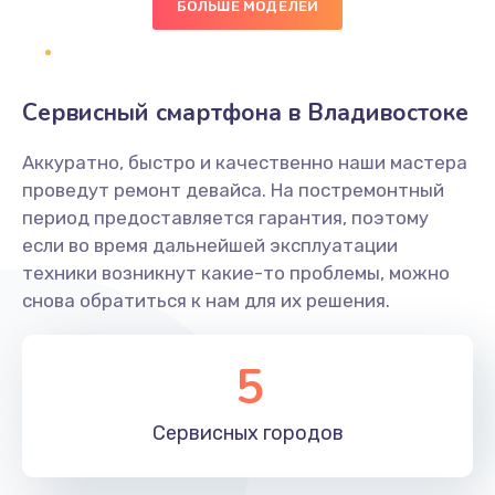
БОЛЬШЕ МОДЕЛЕЙ
Заказать
Замена NFC антенны
Сервисный смартфона в Владивостоке
650 руб.
Заказать
Аккуратно, быстро и качественно наши мастера
проведут ремонт девайса. На постремонтный
Замена кнопки включения/выключения
период предоставляется гарантия, поэтому
если во время дальнейшей эксплуатации
790 руб.
техники возникнут какие-то проблемы, можно
Заказать
снова обратиться к нам для их решения.
Замена разъёма наушников (гарнитуры)
5
800 руб.
Заказать
Сервисных
городов
Замена разъема SIM