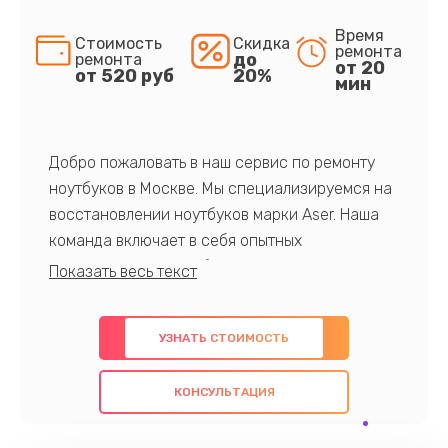
Время
Стоимость
Скидка
ремонта
до
ремонта
от 20
от 520 руб
20%
мин
Добро пожаловать в наш сервис по ремонту
ноутбуков в Москве. Мы специализируемся на
восстановлении ноутбуков марки Aser. Наша
команда включает в себя опытных
профессионалов с обширными знаниями и
многолетним опытом в данной области. Мы
предлагаем быстрый и качественный ремонт с
УЗНАТЬ СТОИМОСТЬ
использованием оригинальных компонентов, а
также гарантируем качество всех
КОНСУЛЬТАЦИЯ
проведенных работ. Наша цель - предоставить
клиентам надежное и профессиональное