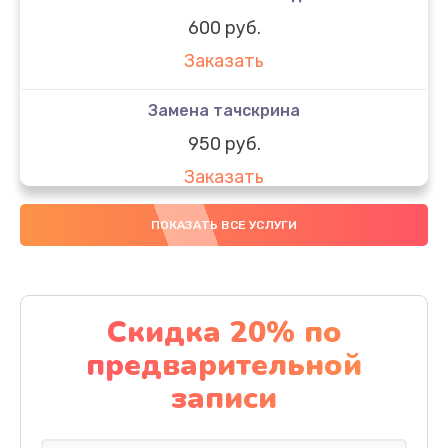
600 руб.
Заказать
Замена тачскрина
950 руб.
Заказать
Замена динамиков
ПОКАЗАТЬ ВСЕ УСЛУГИ
710 руб.
Заказать
Скидка 20% по
Замена стекла
предварительной
990 руб.
записи
Заказать