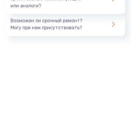
или аналоги?
Замена SSD
990 руб.
Возможен ли срочный ремонт?
Заказать
Могу при нем присутствовать?
Замена северного моста
2600 руб.
Заказать
Замена экрана
1645 руб.
Заказать
Замена шлейфа матрицы
1290 руб.
Заказать