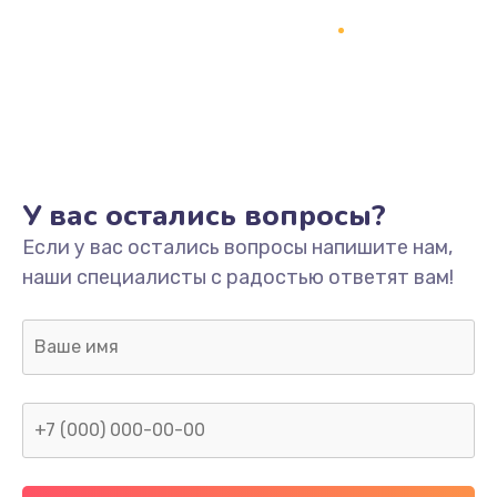
Замена термопасты
995 руб.
Заказать
Замена системы охлаждения
1550 руб.
У вас остались вопросы?
Заказать
Если у вас остались вопросы напишите нам,
наши специалисты с радостью ответят вам!
Замена оперативной памяти
1160 руб.
Заказать
Замена звуковой карты
1600 руб.