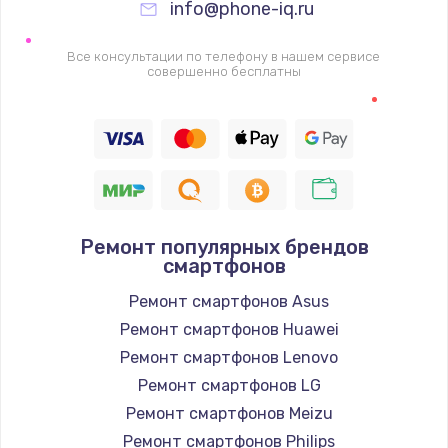
info@phone-iq.ru
Заказать
Все консультации по телефону в нашем сервисе
Настройка Wi-Fi
совершенно бесплатны
1530 руб.
Заказать
Ремонт петель крышки
990 руб.
Ремонт популярных брендов
Заказать
смартфонов
Ремонт смартфонов Asus
Замена вебкамеры
Ремонт смартфонов Huawei
1740 руб.
Ремонт смартфонов Lenovo
Заказать
Ремонт смартфонов LG
Ремонт смартфонов Meizu
Установка драйверов
Ремонт смартфонов Philips