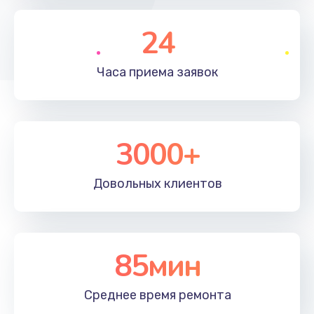
790 руб.
Заказать
24
Замена полифонического динамика
Часа приема
заявок
530 руб.
Заказать
3000+
Замена передней камеры
900 руб.
Довольных
клиентов
Заказать
Замена кнопок громкости
670 руб.
85мин
Заказать
Среднее время
ремонта
Замена голосового динамика