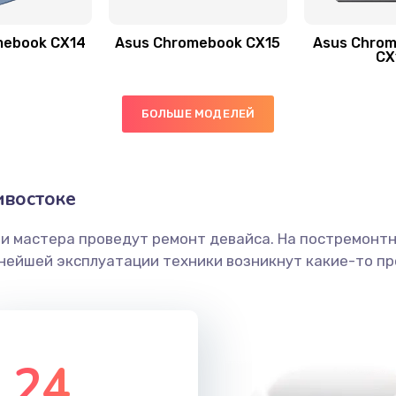
mebook CX14
Asus Chromebook CX15
Asus Chrom
60 мин
2 года
CX
20 мин
1 год
БОЛЬШЕ МОДЕЛЕЙ
30 мин
3 года
ивостоке
30 мин
1 год
ши мастера проведут ремонт девайса. На постремонт
60 мин
1 год
ьнейшей эксплуатации техники возникнут какие-то пр
40 мин
1 год
40 мин
2 года
24