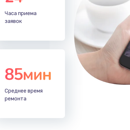
50 мин
2 года
Часа приема
20 мин
3 года
заявок
30 мин
3 года
30 мин
1 год
85мин
50 мин
2 года
20 мин
3 года
Среднее время
ремонта
40 мин
3 года
60 мин
2 года