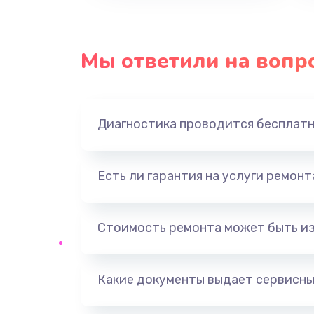
Восстановление данных
Замена USB порта
Мы ответили на вопр
Замена звуковой карты
Диагностика проводится бесплат
Замена оперативной памяти
Замена процессора
Есть ли гарантия на услуги ремон
Замена системы охлаждения
Стоимость ремонта может быть и
Замена термопасты
Какие документы выдает сервисны
Замена шлейфа матрицы