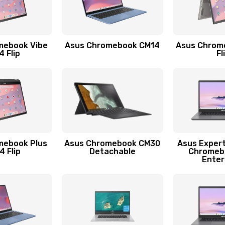
20 мин
3 года
mebook Vibe
Asus Chromebook CM14
Asus Chrom
40 мин
2 года
 Flip
Fl
40 мин
3 года
40 мин
3 года
30 мин
3 года
mebook Plus
Asus Chromebook CM30
Asus Exper
 Flip
Detachable
Chromeb
Enter
50 мин
2 года
40 мин
2 года
40 мин
2 года