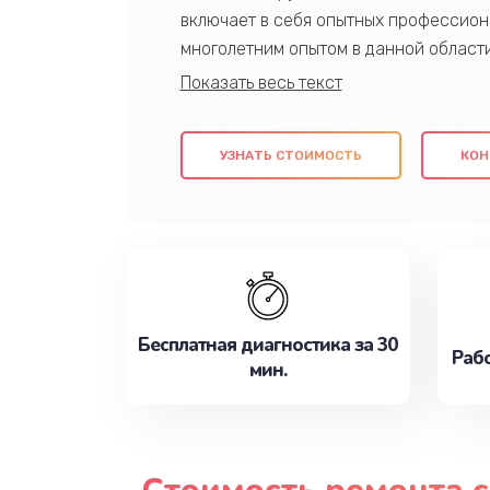
включает в себя опытных профессион
многолетним опытом в данной област
качественный ремонт с использовани
гарантируем качество всех проведенн
клиентам надежное и профессиональн
УЗНАТЬ СТОИМОСТЬ
КОН
потребности наилучшим образом. Не 
сейчас!
Бесплатная диагностика за 30
Рабо
мин.