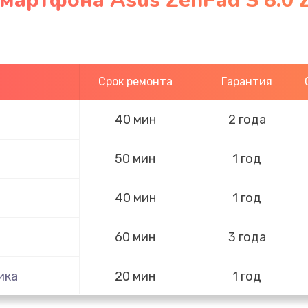
мартфона Asus ZenPad S 8.0 
Срок ремонта
Гарантия
40 мин
2 года
50 мин
1 год
40 мин
1 год
60 мин
3 года
ика
20 мин
1 год