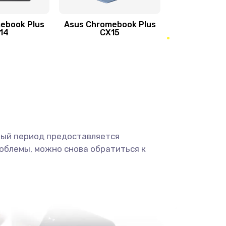
ebook Plus
Asus Chromebook Plus
890 руб.
Заказать
14
CX15
490 руб.
Заказать
490 руб.
Заказать
1190 руб.
Заказать
ный период предоставляется
1330 руб.
Заказать
облемы, можно снова обратиться к
1190 руб.
Заказать
890 руб.
Заказать