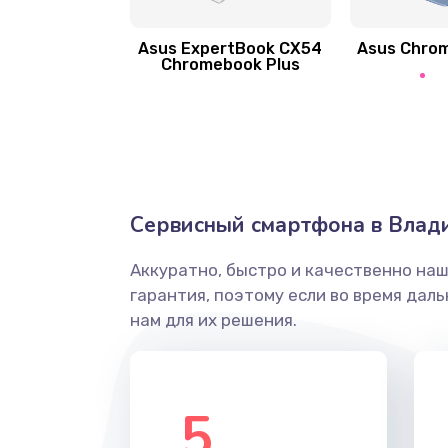
Asus ExpertBook CX54
Asus Chro
Замена вибромотора
Chromebook Plus
Замена голосового динамика
Замена основной камеры
Сервисный смартфона в Влад
Замена элемента
Аккуратно, быстро и качественно на
Замена материнской платы
гарантия, поэтому если во время дал
нам для их решения.
Замена клавиатуры
Замена корпуса
5