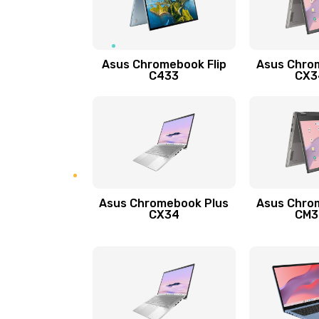
Защита гидрогелевой пленкой
Asus Chromebook Flip
Asus Chro
Замена экрана
C433
CX34
Замена аккумулятора
Замена задней крышки
Обновление ПО
Asus Chromebook Plus
Asus Chro
CX34
CM34
Замена стекла
Замена датчика приближения
Замена антенны