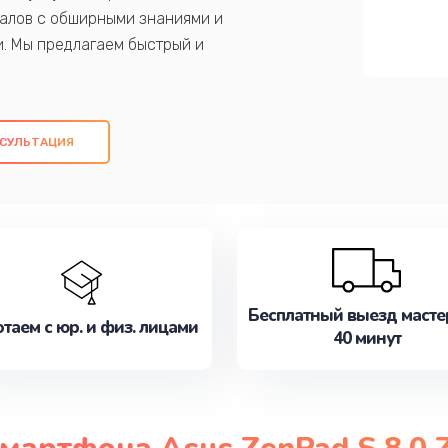
алов с обширными знаниями и
и. Мы предлагаем быстрый и
ем оригинальных компонентов, а также
ых работ. Наша цель - предоставить
ое обслуживание, удовлетворяя их
СУЛЬТАЦИЯ
медлите записаться на ремонт уже
Бесплатный выезд масте
таем с юр. и физ. лицами
40 минут