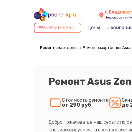
г. Владивос
phone-iq.ru
Некрасовская ул
Ремонт смартфонов в
Цены
О компани
ВЫБЕРИТЕ БРЕНД
Владивостоке
Ремонт смартфонов
/
Ремонт смартфонов Asus
Ремонт Asus Zen
Стоимость ремонта
Ски
от 290 руб
до 
Добро пожаловать в наш сервис по ре
специализируемся на восстановлении