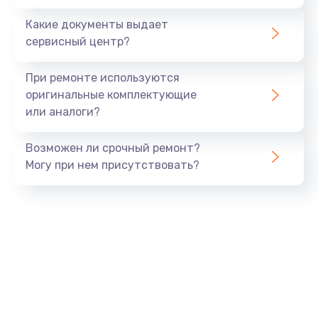
Заказать
Какие документы выдает
сервисный центр?
Восстановление данных
990 руб.
При ремонте используются
Заказать
оригинальные комплектующие
или аналоги?
Замена USB порта
Возможен ли срочный ремонт?
1060 руб.
Могу при нем присутствовать?
Заказать
Замена звуковой карты
1100 руб.
Заказать
Замена оперативной памяти
890 руб.