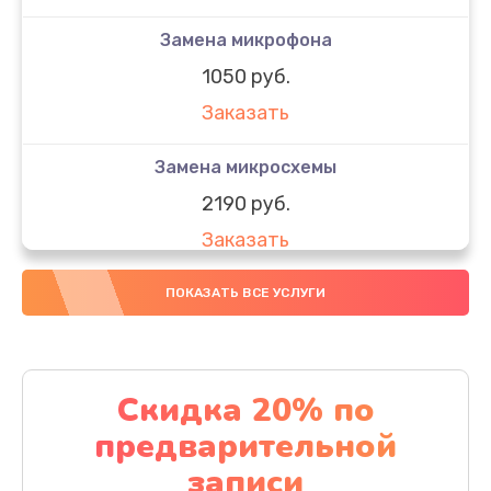
Замена микрофона
1050 руб.
Заказать
Замена микросхемы
2190 руб.
Заказать
Замена передней камеры
ПОКАЗАТЬ ВСЕ УСЛУГИ
490 руб.
Заказать
Скидка 20% по
Замена полифонического динамика
предварительной
390 руб.
записи