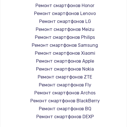
Замена вебкамеры
Ремонт смартфонов Honor
1260 руб.
Ремонт смартфонов Lenovo
Ремонт смартфонов LG
Заказать
Ремонт смартфонов Meizu
Ремонт петель крышки
Ремонт смартфонов Philips
Ремонт смартфонов Samsung
990 руб.
Ремонт смартфонов Xiaomi
Заказать
Ремонт смартфонов Apple
Ремонт смартфонов Nokia
Настройка Wi-Fi
Ремонт смартфонов ZTE
1030 руб.
Ремонт смартфонов Fly
Заказать
Ремонт смартфонов Archos
Ремонт смартфонов BlackBerry
Замена шим-контроллера
Ремонт смартфонов BQ
3900 руб.
Ремонт смартфонов DEXP
Заказать
Ремонт смартфонов Digma