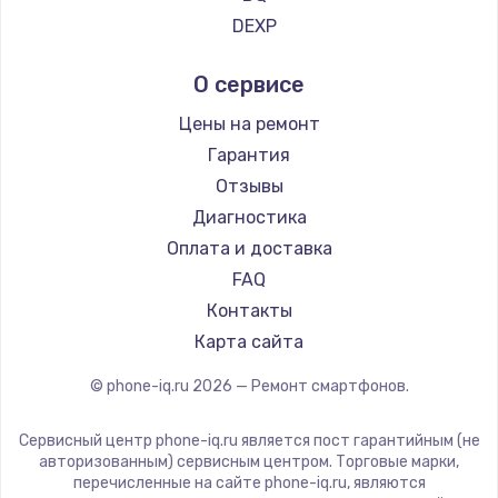
Ремонт смартфонов Tp-Link
DEXP
Ремонт смартфонов Hisense
Digma
О сервисе
Ремонт смартфонов Nubia
Ginzzu
Ремонт смартфонов Land Rover
Highscreen
Цены на ремонт
Ремонт смартфонов Acer
Irbis
Гарантия
Ремонт смартфонов HP
Kyocera
Отзывы
Ремонт смартфонов Poco
LeEco
Диагностика
Ремонт смартфонов HTC
OnePlus
Оплата и доставка
Ремонт смартфонов Blackmagic
teXet
FAQ
Ремонт смартфонов Nothing
Motorola
Контакты
Ремонт смартфонов iQOO
Prestigio
Карта сайта
Vertex
© phone-iq.ru
2026
— Ремонт смартфонов.
Microsoft
Sharp
Сервисный центр phone-iq.ru является пост гарантийным (не
Elephone
авторизованным) сервисным центром. Торговые марки,
перечисленные на сайте phone-iq.ru, являются
BlackView