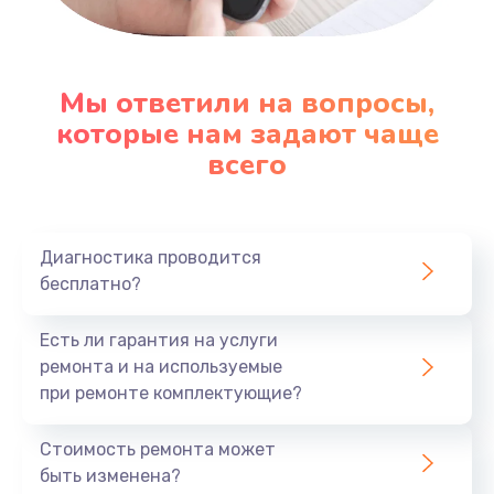
Настройка ОС
1090 руб.
Мы ответили на вопросы,
которые нам задают чаще
Заказать
всего
Ремонт подсветки
1200 руб.
Заказать
Диагностика проводится
бесплатно?
Настройка BIOS
Есть ли гарантия на услуги
930 руб.
ремонта и на используемые
Заказать
при ремонте комплектующие?
Замена SSD
Стоимость ремонта может
1045 руб.
быть изменена?