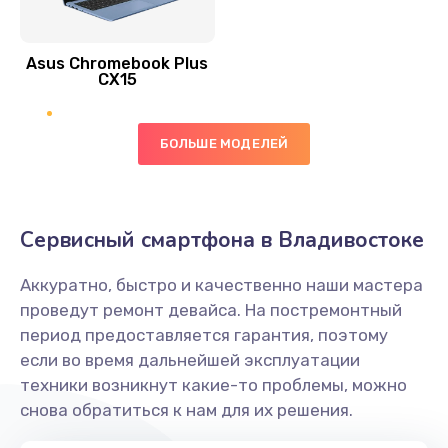
390 руб.
Asus Chromebook Plus
Заказать
CX15
Замена вибромотора
БОЛЬШЕ МОДЕЛЕЙ
890 руб.
Заказать
Замена голосового динамика
Сервисный смартфона в Владивостоке
490 руб.
Аккуратно, быстро и качественно наши мастера
Заказать
проведут ремонт девайса. На постремонтный
период предоставляется гарантия, поэтому
Замена основной камеры
если во время дальнейшей эксплуатации
490 руб.
техники возникнут какие-то проблемы, можно
снова обратиться к нам для их решения.
Заказать