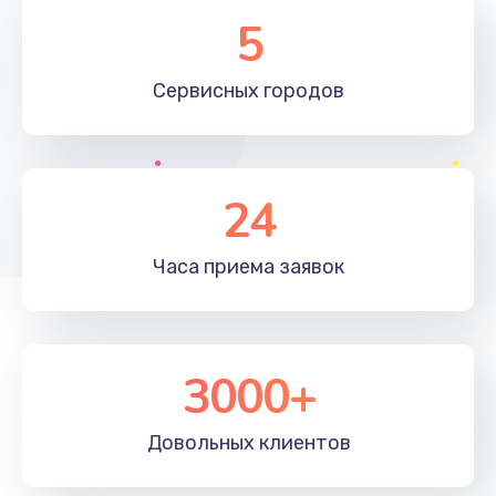
Замена элемента
5
1190 руб.
Сервисных
городов
Заказать
Замена материнской платы
1330 руб.
24
Заказать
Часа приема
заявок
Замена клавиатуры
1190 руб.
Заказать
3000+
Замена корпуса
890 руб.
Довольных
клиентов
Заказать