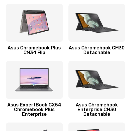
390 руб.
Заказать
Защита гидрогелевой пленкой
1290 руб.
Заказать
Asus Chromebook Plus
Asus Chromebook CM30
CM34 Flip
Detachable
Замена экрана
1145 руб.
Заказать
Замена аккумулятора
890 руб.
Asus ExpertBook CX54
Asus Chromebook
Chromebook Plus
Enterprise CM30
Заказать
Enterprise
Detachable
Замена задней крышки