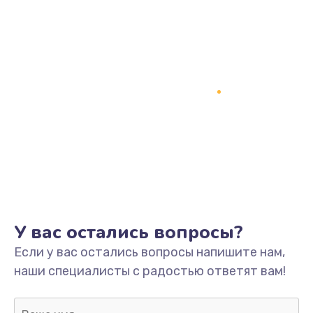
Заказать
Замена процессора
1800 руб.
Заказать
Замена системы охлаждения
1500 руб.
Заказать
Замена термопасты
У вас остались вопросы?
995 руб.
Если у вас остались вопросы напишите нам,
Заказать
наши специалисты с радостью ответят вам!
Замена шлейфа матрицы