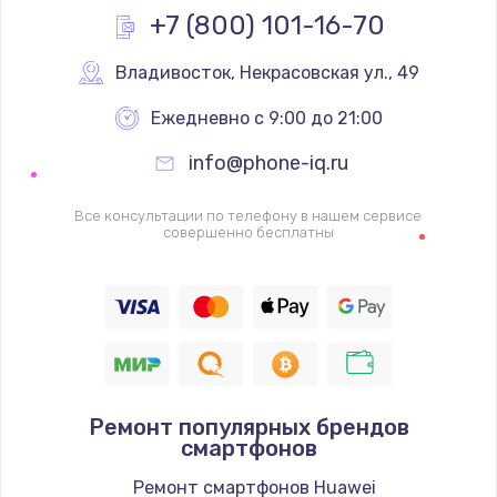
+7 (800) 101-16-70
1600 руб.
Заказать
Владивосток
,
 Некрасовская ул., 49
Ежедневно с 9:00 до 21:00
Ремонт цепей питания
2500 руб.
info@phone-iq.ru
Заказать
Все консультации по телефону в нашем сервисе
совершенно бесплатны
Замена жесткого диска
750 руб.
Заказать
Установка драйверов
725 руб.
Ремонт популярных брендов
смартфонов
Заказать
Ремонт смартфонов Huawei