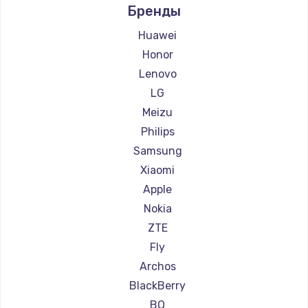
Бренды
Ремонт смартфонов Ginzzu
Замена HDMI
Ремонт смартфонов Highscreen
Huawei
600 руб.
Ремонт смартфонов Irbis
Honor
Заказать
Ремонт смартфонов Kyocera
Lenovo
Ремонт смартфонов LeEco
LG
Ремонт смартфонов OnePlus
Meizu
Ремонт смартфонов teXet
Philips
Ремонт смартфонов Motorola
Samsung
Ремонт смартфонов Prestigio
Xiaomi
Ремонт смартфонов Vertex
Apple
Ремонт смартфонов Microsoft
Nokia
Ремонт смартфонов Sharp
ZTE
Ремонт смартфонов Elephone
Fly
Ремонт смартфонов BlackView
Archos
Ремонт смартфонов Google
BlackBerry
Ремонт смартфонов Vertu
BQ