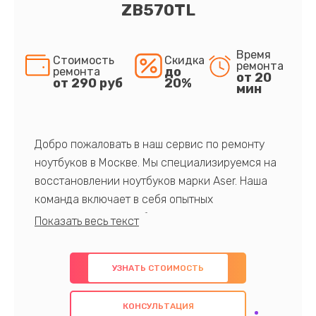
ZB570TL
Время
Стоимость
Скидка
ремонта
до
ремонта
от 20
от 290 руб
20%
мин
Добро пожаловать в наш сервис по ремонту
ноутбуков в Москве. Мы специализируемся на
восстановлении ноутбуков марки Aser. Наша
команда включает в себя опытных
профессионалов с обширными знаниями и
многолетним опытом в данной области. Мы
предлагаем быстрый и качественный ремонт с
УЗНАТЬ СТОИМОСТЬ
использованием оригинальных компонентов, а
также гарантируем качество всех
КОНСУЛЬТАЦИЯ
проведенных работ. Наша цель - предоставить