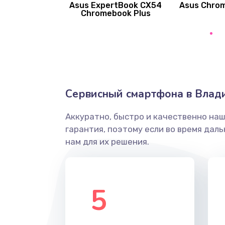
Asus ExpertBook CX54
Asus Chro
Замена вибромотора
Chromebook Plus
Замена голосового динамика
Замена основной камеры
Сервисный смартфона в Влад
Замена элемента
Аккуратно, быстро и качественно на
Замена материнской платы
гарантия, поэтому если во время дал
нам для их решения.
Замена клавиатуры
Замена корпуса
5
Замена тачпада