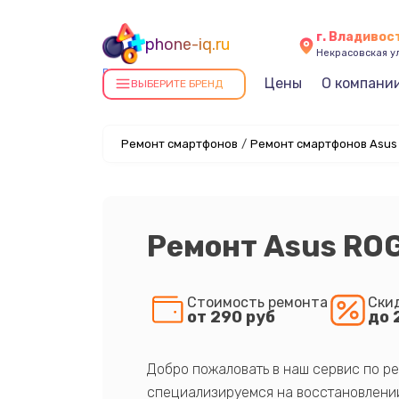
г. Владивос
phone-iq.ru
Некрасовская ул
Ремонт смартфонов в
Цены
О компани
ВЫБЕРИТЕ БРЕНД
Владивостоке
Ремонт смартфонов
/
Ремонт смартфонов Asus
Ремонт Asus ROG
Стоимость ремонта
Ски
от 290 руб
до 
Добро пожаловать в наш сервис по ре
специализируемся на восстановлении