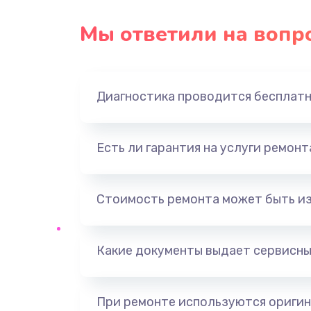
Замена USB порта
Мы ответили на вопр
Замена звуковой карты
Диагностика проводится бесплат
Замена оперативной памяти
Замена процессора
Есть ли гарантия на услуги ремон
Замена системы охлаждения
Стоимость ремонта может быть и
Замена термопасты
Какие документы выдает сервисны
Замена шлейфа матрицы
Замена северного моста
При ремонте используются оригин