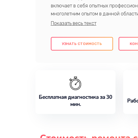
включает в себя опытных профессион
многолетним опытом в данной област
качественный ремонт с использовани
гарантируем качество всех проведенн
клиентам надежное и профессиональн
УЗНАТЬ СТОИМОСТЬ
КОН
потребности наилучшим образом. Не 
сейчас!
Бесплатная диагностика за 30
Рабо
мин.