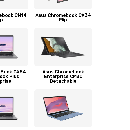
1290 руб.
Заказать
ebook CM14
Asus Chromebook CX34
1145 руб.
Заказать
ip
Flip
890 руб.
Заказать
490 руб.
Заказать
890 руб.
Заказать
tBook CX54
Asus Chromebook
ook Plus
Enterprise CM30
prise
Detachable
990 руб.
Заказать
890 руб.
Заказать
390 руб.
Заказать