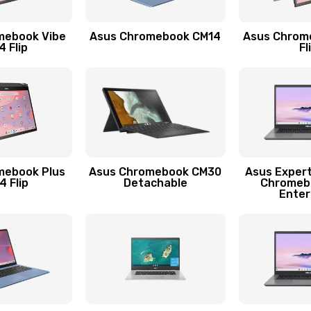
30 мин
3 года
mebook Vibe
Asus Chromebook CM14
Asus Chrom
20 мин
2 года
 Flip
Fl
30 мин
3 года
40 мин
1 год
60 мин
1 год
mebook Plus
Asus Chromebook CM30
Asus Exper
 Flip
Detachable
Chromeb
Enter
30 мин
2 года
50 мин
1 год
20 мин
1 год