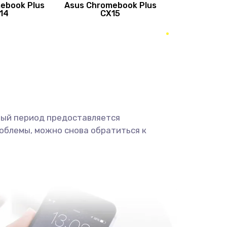
ebook Plus
Asus Chromebook Plus
890 руб.
Заказать
14
CX15
490 руб.
Заказать
490 руб.
Заказать
1190 руб.
Заказать
ный период предоставляется
1330 руб.
Заказать
облемы, можно снова обратиться к
1190 руб.
Заказать
890 руб.
Заказать
1330 руб.
Заказать