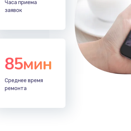
Часа приема
50 мин
3 года
заявок
40 мин
1 год
30 мин
3 года
85мин
30 мин
3 года
50 мин
1 год
Среднее время
ремонта
60 мин
3 года
30 мин
1 год
40 мин
2 года