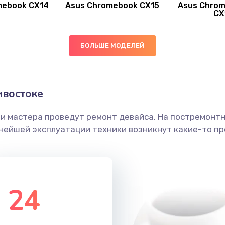
mebook CX14
Asus Chromebook CX15
Asus Chrom
50 мин
1 год
CX
30 мин
2 года
БОЛЬШЕ МОДЕЛЕЙ
20 мин
1 год
ивостоке
30 мин
3 года
ши мастера проведут ремонт девайса. На постремонт
60 мин
1 год
ьнейшей эксплуатации техники возникнут какие-то пр
20 мин
2 года
30 мин
3 года
24
30 мин
2 года