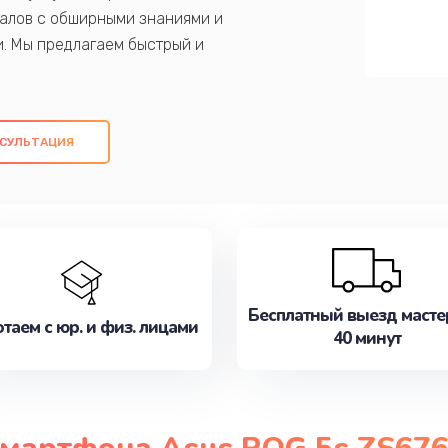
алов с обширными знаниями и
и. Мы предлагаем быстрый и
ем оригинальных компонентов, а также
ых работ. Наша цель - предоставить
ое обслуживание, удовлетворяя их
СУЛЬТАЦИЯ
медлите записаться на ремонт уже
Бесплатный выезд масте
таем с юр. и физ. лицами
40 минут