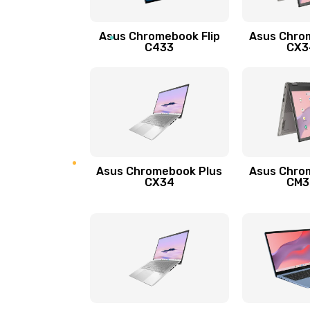
Защита гидрогелевой пленкой
Asus Chromebook Flip
Asus Chro
Замена экрана
C433
CX34
Замена аккумулятора
Замена задней крышки
Обновление ПО
Asus Chromebook Plus
Asus Chro
CX34
CM34
Замена стекла
Замена датчика приближения
Замена антенны