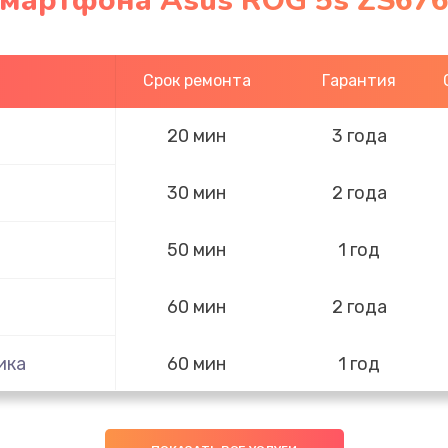
смартфона Asus ROG 5s ZS676
Срок ремонта
Гарантия
20 мин
3 года
30 мин
2 года
50 мин
1 год
60 мин
2 года
ика
60 мин
1 год
30 мин
3 года