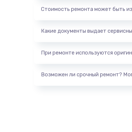
Обновление ПО
Стоимость ремонта может быть и
Сбор/Разбор
Какие документы выдает сервисны
Чистка динамика и микрофонов 
разбором)
При ремонте используются оригин
Замена кнопки Home (домой)
Возможен ли срочный ремонт? Мог
Замена сканера отпечатка
Замена разъема зарядки (питани
Замена разъёма наушников (гар
Замена элемента