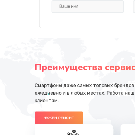
Замена передней камеры
Замена полифонического динам
Замена антенны
Преимущества сервисн
Замена стекла
Ремонт цепей питания
Смартфоны даже самых топовых брендов 
ежедневно и в любых местах. Работа наш
Замена звуковой карты
клиентам.
Замена шим-контроллера
НУЖЕН РЕМОНТ
Замена контроллера питания