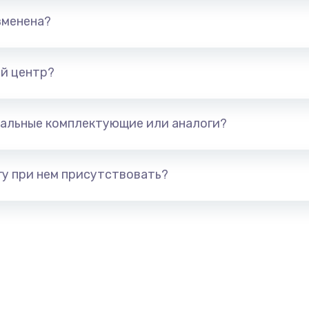
от 890 руб.
Заказ
зменена?
от 1490 руб.
Заказ
й центр?
(с
от 1790 руб.
Заказ
альные комплектующие или аналоги?
от 890 руб.
Заказ
у при нем присутствовать?
от 790 руб.
Заказ
я)
от 390 руб.
Заказ
нитуры)
от 390 руб.
Заказ
от 1190 руб.
Заказ