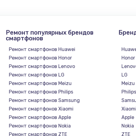
от 1090 руб.
Заказ
Ремонт популярных брендов
Брен
от 930 руб.
Заказ
смартфонов
Ремонт смартфонов Huawei
Huawe
от 1045 руб.
Заказ
Ремонт смартфонов Honor
Honor
Ремонт смартфонов Lenovo
Lenov
от 725 руб.
Заказ
Ремонт смартфонов LG
LG
Ремонт смартфонов Meizu
Meizu
от 2745 руб.
Заказ
Ремонт смартфонов Philips
Philip
Ремонт смартфонов Samsung
Sams
от 600 руб.
Заказ
Ремонт смартфонов Xiaomi
Xiaom
Ремонт смартфонов Apple
Apple
от 890 руб.
Заказ
Ремонт смартфонов Nokia
Nokia
Ремонт смартфонов ZTE
ZTE