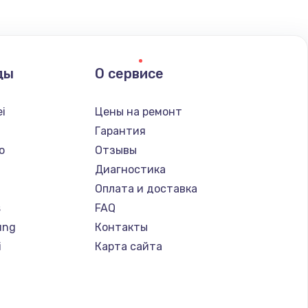
ать
ды
О сервисе
ать
i
Цены на ремонт
ать
Гарантия
o
Отзывы
ать
Диагностика
Оплата и доставка
ать
s
FAQ
ung
Контакты
ать
i
Карта сайта
ать