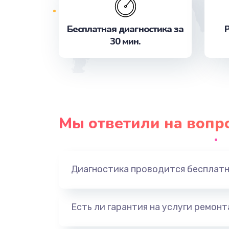
Бесплатная диагностика за
Р
Замена процессора
30 мин.
Ремонт петель крышки
Замена экрана
Защита гидрогелевой пленкой
Мы ответили на вопр
Замена аккумулятора
Диагностика проводится бесплат
Замена задней крышки
Замена разъема SIM
Есть ли гарантия на услуги ремон