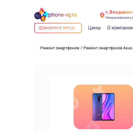
г. Владивос
phone-iq.ru
Некрасовская ул
Ремонт смартфонов в
Цены
О компани
ВЫБЕРИТЕ БРЕНД
Владивостоке
Ремонт смартфонов
/
Ремонт смартфонов Asus