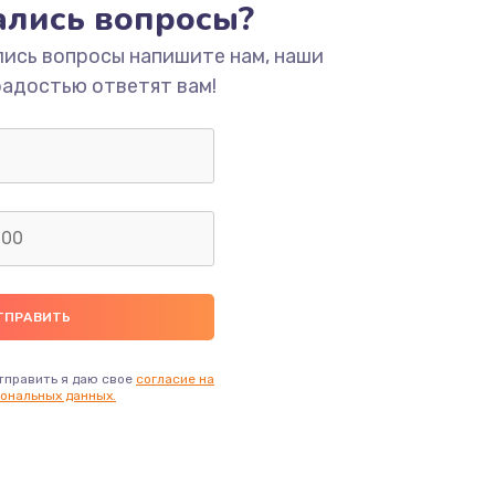
тались вопросы?
ать
лись вопросы напишите нам, наши
радостью ответят вам!
ать
ать
ать
ать
ать
тправить я даю свое
согласие на
ональных данных.
ать
ать