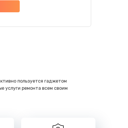
ать
ать
ать
ать
ать
активно пользуется гаджетом
ые услуги ремонта всем своим
ать
ать