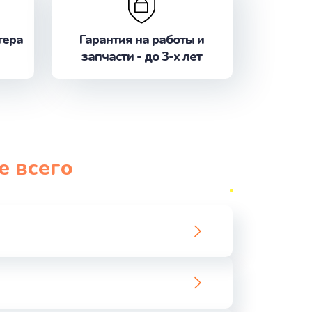
ать
тера
Гарантия на работы и
ать
запчасти - до 3-х лет
ать
ать
ать
е всего
ать
ать
ать