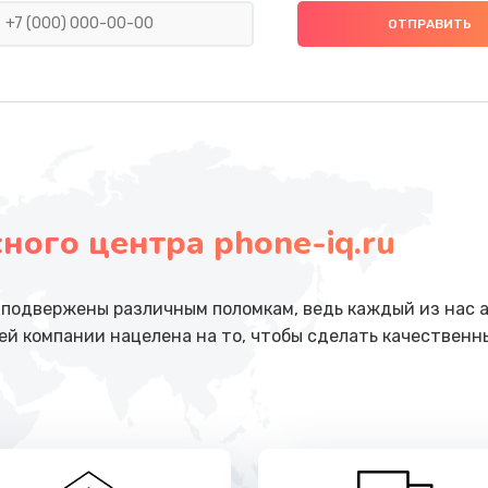
от 490 руб.
Заказ
ика
от 390 руб.
Заказ
от 390 руб.
Заказ
ого центра phone-iq.ru
от 990 руб.
Заказ
от 2500 руб.
Заказ
подвержены различным поломкам, ведь каждый из нас 
ей компании нацелена на то, чтобы сделать качественн
от 1100 руб.
Заказ
от 3900 руб.
Заказ