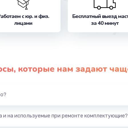
от 1490 руб.
Заказ
аботаем с юр. и физ.
Бесплатный выезд мас
от 1800 руб.
Заказ
лицами
за 40 минут
от 990 руб.
Заказ
от 1145 руб.
Заказ
от 1290 руб.
Заказ
осы, которые нам задают чащ
от 890 руб.
Заказ
но?
от 490 руб.
Заказ
от 290 руб.
Заказ
та и на используемые при ремонте комплектующие?