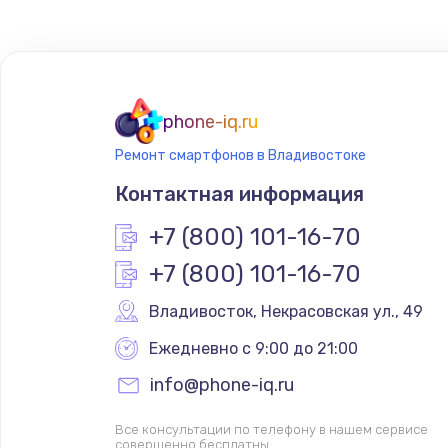
Настройка ОС
Настройка BIOS
phone-iq.ru
Ремонт смартфонов в Владивостоке
Замена SSD
Контактная информация
Установка драйверов
+7 (800) 101-16-70
+7 (800) 101-16-70
Замена видеочипа
Владивосток
,
 Некрасовская ул., 49
Замена HDMI
Ежедневно с 9:00 до 21:00
info@phone-iq.ru
Замена корпуса
Все консультации по телефону в нашем сервисе
совершенно бесплатны